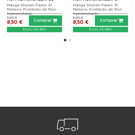
Manga Shonen Panini. El
Manga Shonen Panini. El
Misterio Prohibido de Ron
Misterio Prohibido de Ron
Kamonohashi...
Kamonohashi...
8,95 €
8,95 €
Comprar
Comprar
8,50 €
8,50 €
Envío 24/48 h
Envío 24/48 h