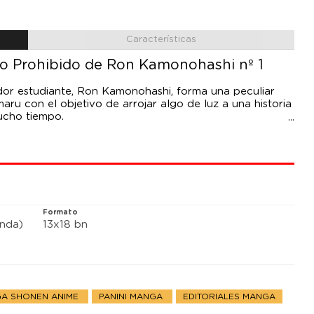
Características
io Prohibido de Ron Kamonohashi nº 1
edor estudiante, Ron Kamonohashi, forma una peculiar
maru con el objetivo de arrojar algo de luz a una historia
ucho tiempo.
Formato
anda)
13x18 bn
A SHONEN ANIME
PANINI MANGA
EDITORIALES MANGA