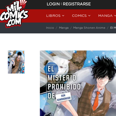
|
LOGIN
REGISTRARSE
LIBROS
COMICS
MANGA
Inicio
Manga
Manga Shonen Anime
El 