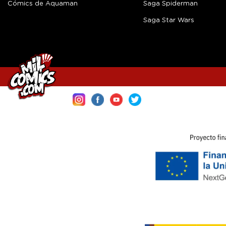
Cómics de Aquaman
Saga Spiderman
Saga Star Wars