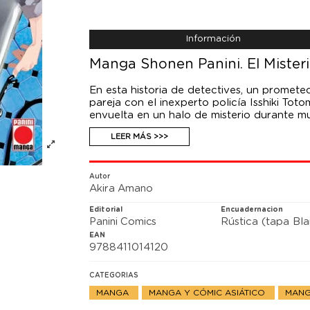
Información
Manga Shonen Panini. El Mister
En esta historia de detectives, un promet
pareja con el inexperto policía Isshiki Toto
envuelta en un halo de misterio durante m
LEER MÁS >>>
Autor
Akira Amano
Editorial
Encuadernacion
Panini Comics
Rústica (tapa Bl
EAN
9788411014120
CATEGORIAS
MANGA
MANGA Y CÓMIC ASIÁTICO
MANG