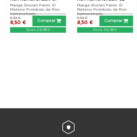
(Portada...
Manga Shonen Panini. El
Manga Shonen Panini. El
Misterio Prohibido de Ron
Misterio Prohibido de Ron
Kamonohashi...
Kamonohashi...
8,95 €
8,95 €
Comprar
Comprar
8,50 €
8,50 €
Envío 24/48 h
Envío 24/48 h