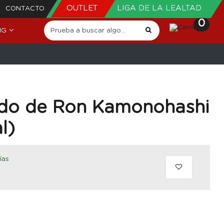
OUTLET
LIGA DE LA LEALTAD
CONTACTO
0
NG
bido de Ron Kamonohashi
l)
ías