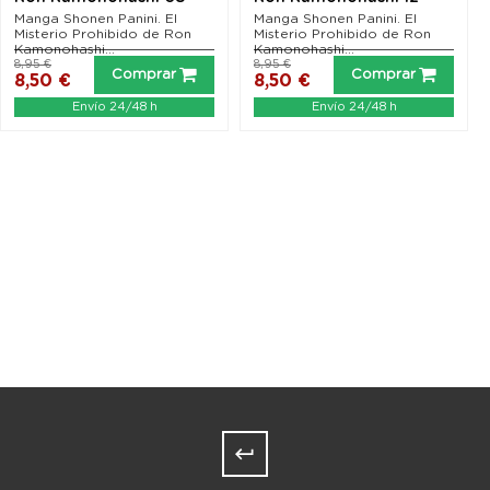
Manga Shonen Panini. El
Manga Shonen Panini. El
Misterio Prohibido de Ron
Misterio Prohibido de Ron
Kamonohashi...
Kamonohashi...
8,95 €
8,95 €
Comprar
Comprar
8,50 €
8,50 €
Envío 24/48 h
Envío 24/48 h