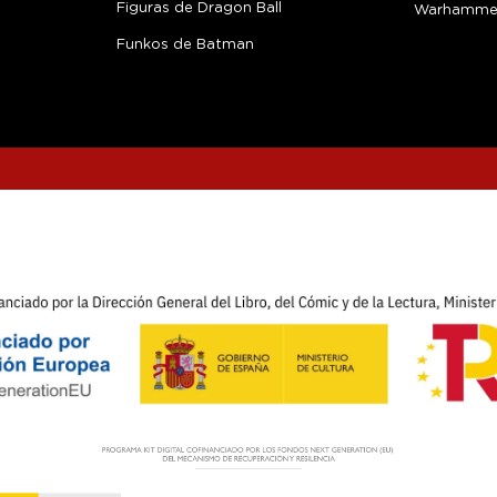
Figuras de Dragon Ball
Warhamme
Funkos de Batman