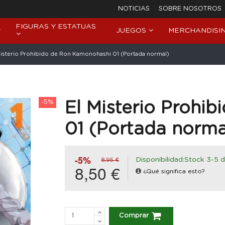
NOTICIAS
SOBRE NOSOTROS
FIGURAS Y ESTATUAS
JUEGOS
MERCHANDISI
Misterio Prohibido de Ron Kamonohashi 01 (Portada normal)
-5%
El Misterio Prohi
01 (Portada norma
-5%
Disponibilidad:Stock 3-5 d
8,95 €
8,50 €
¿Qué significa esto?
Comprar