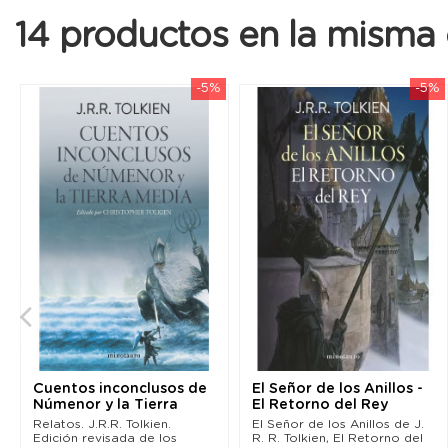
14 productos en la misma 
-5%
-5%
Cuentos inconclusos de
El Señor de los Anillos -
Númenor y la Tierra
El Retorno del Rey
Media (Edición...
(edición revisada)
Relatos. J.R.R. Tolkien.
El Señor de los Anillos de J.
Edición revisada de los
R. R. Tolkien, El Retorno del