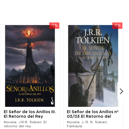
-5%
-5%
El Señor de los Anillos III.
El Señor de los Anillos nº
El Retorno del Rey
03/03 El Retorno del
(Bolsillo)
Rey (Nueva...
Novela. J.R.R. Tolkien. El
Novela. J. R. R. Tolkien.
retorno del rey
Fantasía