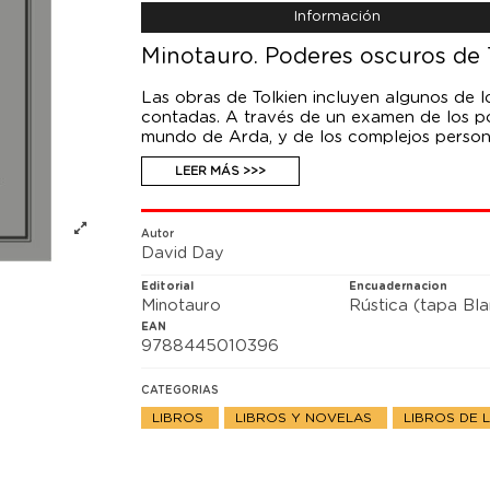
Información
Minotauro. Poderes oscuros de 
Las obras de Tolkien incluyen algunos de l
contadas. A través de un examen de los p
mundo de Arda, y de los complejos persona
la Oscuridad, este libro explora la tiranía 
LEER MÁS >>>
del propio mal.
Autor
David Day
Editorial
Encuadernacion
Minotauro
Rústica (tapa Bl
EAN
9788445010396
CATEGORIAS
LIBROS
LIBROS Y NOVELAS
LIBROS DE 