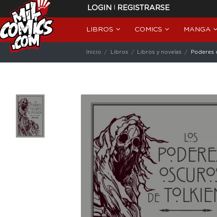
|
LOGIN
REGISTRARSE
LIBROS
COMICS
MANGA
Inicio
Libros
Libros y novelas
Poderes 