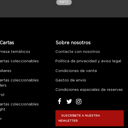
INFO
Cartas
Sobre nosotros
 mesa temáticos
Contacte con nosotros
artas coleccionables
Política de privacidad y aviso legal
liares
Condiciones de venta
artas coleccionables
Gastos de envío
ders
Condiciones especiales de reservas
rol
artas coleccionables
ght
SUSCRÍBETE A NUESTRA
r
NEWLETTER