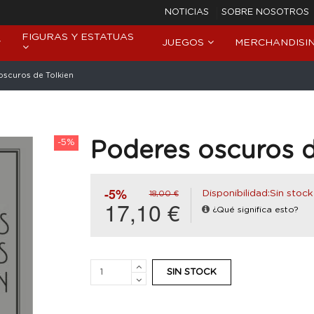
NOTICIAS
SOBRE NOSOTROS
FIGURAS Y ESTATUAS
JUEGOS
MERCHANDISI
oscuros de Tolkien
-5%
Poderes oscuros d
-5%
Disponibilidad:Sin stock
18,00 €
17,10 €
¿Qué significa esto?
SIN STOCK