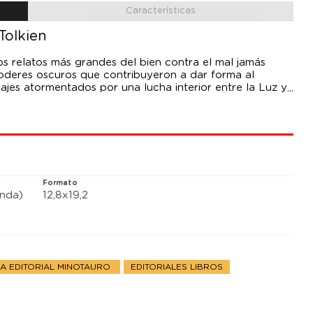
Características
Tolkien
os relatos más grandes del bien contra el mal jamás
oderes oscuros que contribuyeron a dar forma al
jes atormentados por una lucha interior entre la Luz y
y la destrucción en el mundo de Tolkien, y la naturaleza
Formato
anda)
12,8x19,2
LA EDITORIAL MINOTAURO
EDITORIALES LIBROS