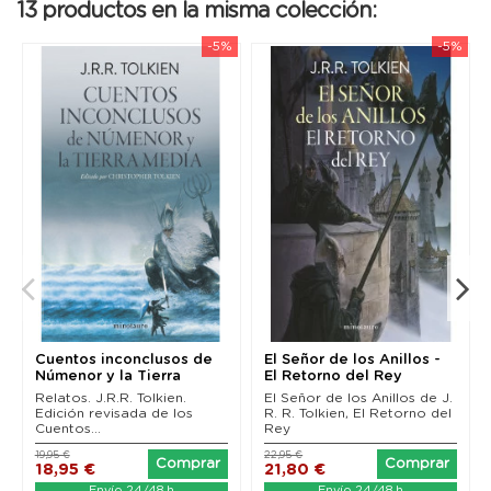
13 productos en la misma colección:
-5%
-5%
Cuentos inconclusos de
El Señor de los Anillos -
Númenor y la Tierra
El Retorno del Rey
Media (Edición...
(edición revisada)
Relatos. J.R.R. Tolkien.
El Señor de los Anillos de J.
Edición revisada de los
R. R. Tolkien, El Retorno del
Cuentos...
Rey
19,95 €
22,95 €
Comprar
Comprar
18,95 €
21,80 €
Envío 24/48 h
Envío 24/48 h