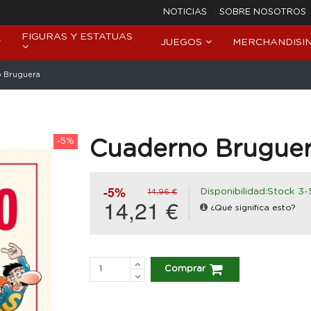
NOTICIAS
SOBRE NOSOTROS
FIGURAS Y ESTATUAS
JUEGOS
MERCHANDISI
 Bruguera
-5%
Cuaderno Brugue
-5%
Disponibilidad:Stock 3-
14,96 €
14,21 €
¿Qué significa esto?
Comprar