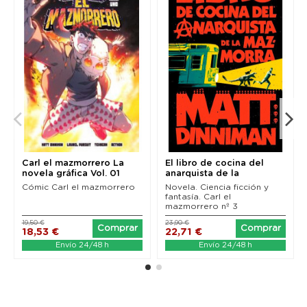
Carl el mazmorrero La
El libro de cocina del
novela gráfica Vol. 01
anarquista de la
mazmorra (Carl el...
Cómic Carl el mazmorrero
Novela. Ciencia ficción y
fantasía. Carl el
mazmorrero nº 3
19,50 €
23,90 €
Comprar
Comprar
18,53 €
22,71 €
Envío 24/48 h
Envío 24/48 h