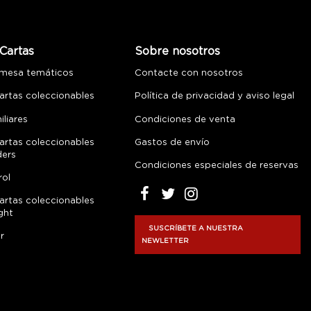
Cartas
Sobre nosotros
 mesa temáticos
Contacte con nosotros
artas coleccionables
Política de privacidad y aviso legal
liares
Condiciones de venta
artas coleccionables
Gastos de envío
ders
Condiciones especiales de reservas
rol
artas coleccionables
ght
SUSCRÍBETE A NUESTRA
r
NEWLETTER