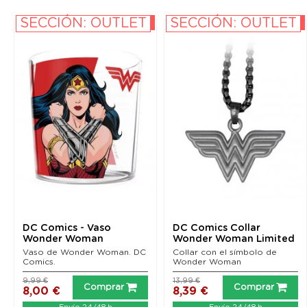
SECCIÓN: OUTLET
SECCIÓN: OUTLET
-20%
-40%
DC Comics - Vaso
DC Comics Collar
Wonder Woman
Wonder Woman Limited
Edition
Vaso de Wonder Woman. DC
Collar con el símbolo de
Comics.
Wonder Woman
9,99 €
13,99 €
Comprar
Comprar
8,00 €
8,39 €