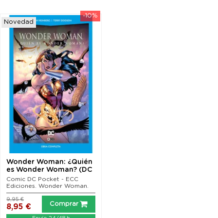
-10%
Novedad
Wonder Woman: ¿Quién
es Wonder Woman? (DC
Pocket)
Comic DC Pocket - ECC
Ediciones. Wonder Woman.
9,95 €
Comprar
8,95 €