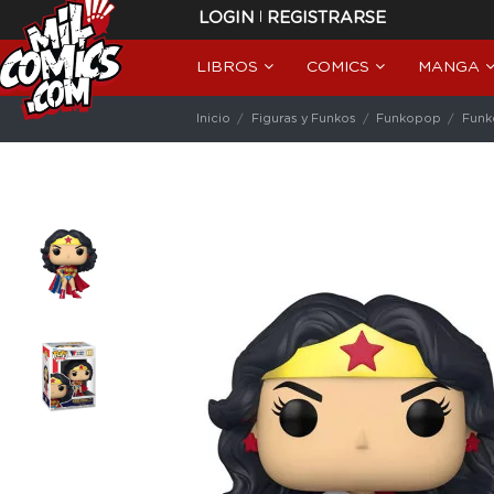
|
LOGIN
REGISTRARSE
LIBROS
COMICS
MANGA
Inicio
Figuras y Funkos
Funkopop
Funk