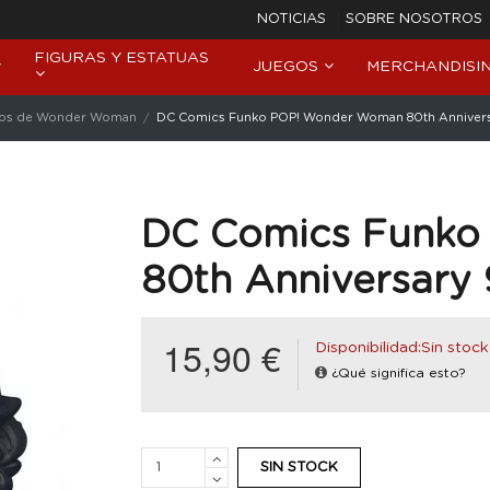
NOTICIAS
SOBRE NOSOTROS
FIGURAS Y ESTATUAS
JUEGOS
MERCHANDISI
os de Wonder Woman
DC Comics Funko POP! Wonder Woman 80th Anniver
DC Comics Funko
80th Anniversary
15,90 €
Disponibilidad:Sin stock
¿Qué significa esto?
SIN STOCK