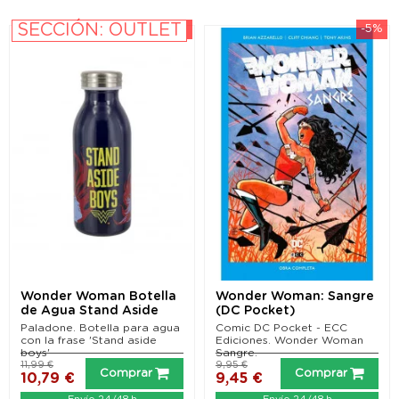
SECCIÓN: OUTLET
-10%
-5%
Wonder Woman Botella
Wonder Woman: Sangre
de Agua Stand Aside
(DC Pocket)
Boys
Paladone. Botella para agua
Comic DC Pocket - ECC
con la frase 'Stand aside
Ediciones. Wonder Woman
boys'
Sangre.
11,99 €
9,95 €
Comprar
Comprar
10,79 €
9,45 €