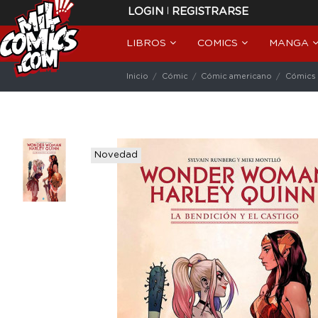
|
LOGIN
REGISTRARSE
LIBROS
COMICS
MANGA
Inicio
Cómic
Cómic americano
Cómics
Novedad