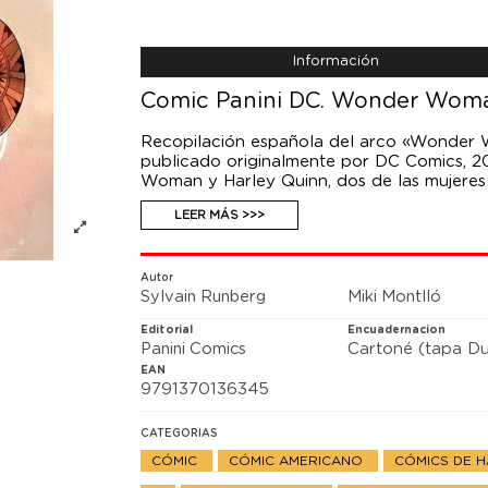
Información
Comic Panini DC. Wonder Woma
Recopilación española del arco «Wonder W
publicado originalmente por DC Comics, 2
Woman y Harley Quinn, dos de las mujeres 
LEER MÁS >>>
Después de que la unidad entre las Amazo
las suyas, llega una petición inesperada: 
entre las guerreras. ¿Sobrevivirá la herma
Wonder Woman para resolverlo todo?
Autor
Sylvain Runberg
Miki Montlló
Editorial
Encuadernacion
Panini Comics
Cartoné (tapa Du
EAN
9791370136345
CATEGORIAS
CÓMIC
CÓMIC AMERICANO
CÓMICS DE 