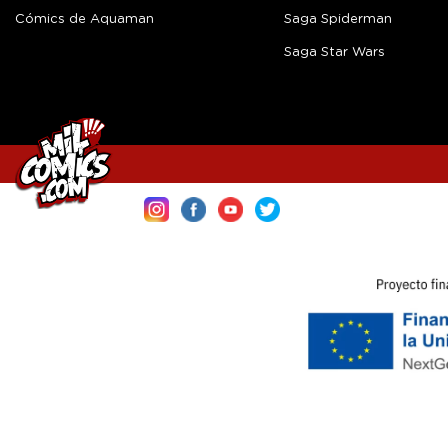
Cómics de Aquaman
Saga Spiderman
Saga Star Wars