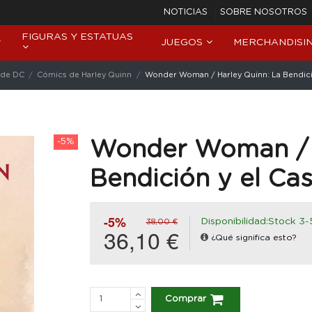
NOTICIAS
SOBRE NOSOTROS
FIGURAS Y ESTATUAS
JUEGOS
MERCHANDISI
 de DC
Cómics de Harley Quinn
Wonder Woman / Harley Quinn: La Bendició
-5%
Wonder Woman / H
Bendición y el Cas
-5%
Disponibilidad:Stock 3-
38,00 €
36,10 €
¿Qué significa esto?
Comprar