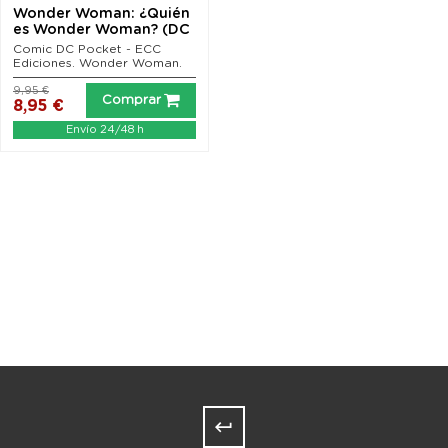
Wonder Woman: ¿Quién
es Wonder Woman? (DC
Pocket)
Comic DC Pocket - ECC
Ediciones. Wonder Woman.
9,95 €
Comprar
8,95 €
Envío 24/48 h