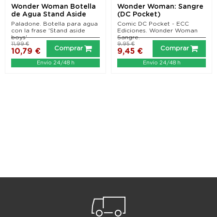
Wonder Woman Botella
Wonder Woman: Sangre
de Agua Stand Aside
(DC Pocket)
Boys
Paladone. Botella para agua
Comic DC Pocket - ECC
con la frase 'Stand aside
Ediciones. Wonder Woman
boys'
Sangre.
11,99 €
9,95 €
Comprar
Comprar
10,79 €
9,45 €
Envío 24/48 h
Envío 24/48 h