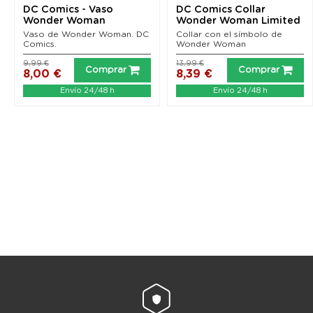
DC Comics - Vaso
DC Comics Collar
Wonder Woman
Wonder Woman Limited
Edition
Vaso de Wonder Woman. DC
Collar con el símbolo de
Comics.
Wonder Woman
9,99 €
13,99 €
Comprar
Comprar
8,00 €
8,39 €
Envío 24/48 h
Envío 24/48 h