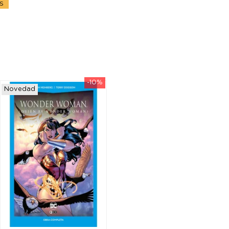
S
-10%
Novedad