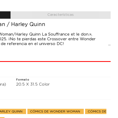
Características
n / Harley Quinn
oman/Harley Quinn La Souffrance et le don.»,
025. ¡No te pierdas este Crossover entre Wonder
de referencia en el universo DC!
nas se vea puesta a prueba tras el embarazo de una de
Harley Quinn teme por su vida y busca asilo y protección
ndad a esta doble crisis? ¿Y qué rol desempeñará
Formato
ra)
20.5 X 31.5 Color
HARLEY QUINN
CÓMICS DE WONDER WOMAN
CÓMICS DE