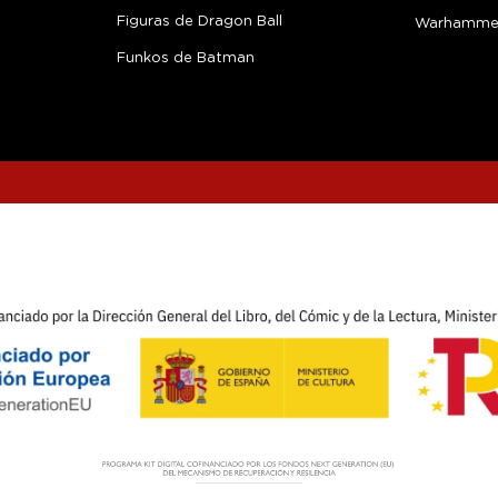
Figuras de Dragon Ball
Warhamme
Funkos de Batman