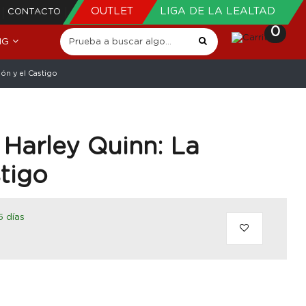
OUTLET
LIGA DE LA LEALTAD
CONTACTO
0
NG
n y el Castigo
arley Quinn: La
tigo
5 días