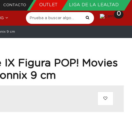
OUTLET
LIGA DE LA LEALTAD
CONTACTO
0
NG
nnix 9 cm
 IX Figura POP! Movies
Connix 9 cm