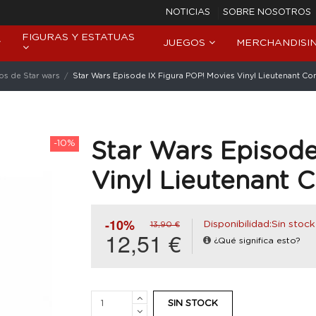
NOTICIAS
SOBRE NOSOTROS
FIGURAS Y ESTATUAS
JUEGOS
MERCHANDISI
os de Star wars
Star Wars Episode IX Figura POP! Movies Vinyl Lieutenant Co
-10%
Star Wars Episode
Vinyl Lieutenant 
-10%
Disponibilidad:Sin stock
13,90 €
12,51 €
¿Qué significa esto?
SIN STOCK