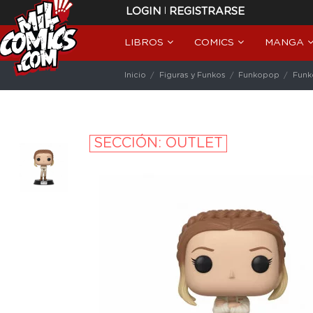
|
LOGIN
REGISTRARSE
LIBROS
COMICS
MANGA
Inicio
Figuras y Funkos
Funkopop
Funk
SECCIÓN: OUTLET