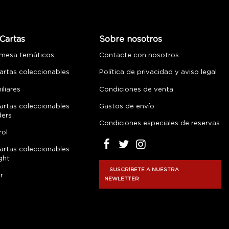
Cartas
Sobre nosotros
 mesa temáticos
Contacte con nosotros
artas coleccionables
Política de privacidad y aviso legal
liares
Condiciones de venta
artas coleccionables
Gastos de envío
ders
Condiciones especiales de reservas
rol
artas coleccionables
ght
SUSCRÍBETE A NUESTRA
r
NEWLETTER