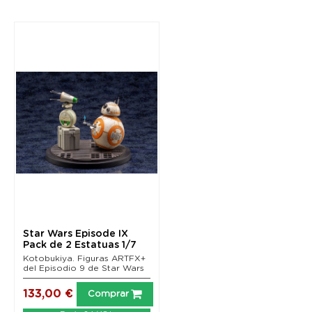
Star Wars Episode IX
Pack de 2 Estatuas 1/7
ARTFX+ D-O & BB-8...
Kotobukiya. Figuras ARTFX+
del Episodio 9 de Star Wars
133,00 €
Comprar