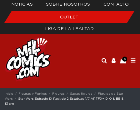
NOTICIAS
SOBRE NOSOTROS
CONTACTO
OUTLET
LIGA DE LA LEALTAD
0
Inicio
Figuras y Funkos
Figuras
Sagas figuras
Figuras de Star
Wars
Star Wars Episode IX Pack de 2 Estatuas 1/7 ARTFX+ D-O & BB-8
13 cm