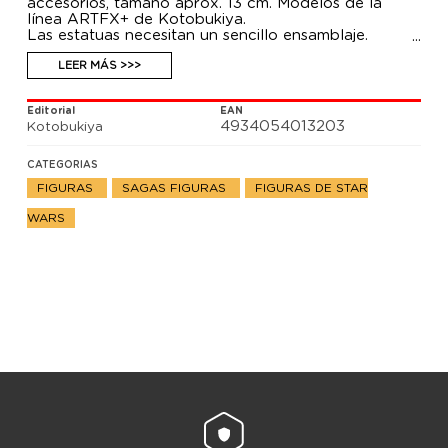
accesorios, tamaño aprox. 13 cm. Modelos de la
línea ARTFX+ de Kotobukiya.
Las estatuas necesitan un sencillo ensamblaje.
LEER MÁS >>>
Editorial
EAN
4934054013203
Kotobukiya
CATEGORIAS
FIGURAS
SAGAS FIGURAS
FIGURAS DE STAR
WARS