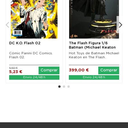
DC K.O. Flash 02
The Flash Figura 1/6
Batman (Michael Keaton
Modern Suit) Hot...
Cómic Panini DC Comics.
Hot Toys de Batman Michael
Flash 02.
Keaton en The Flash.
5,50 €
399,00 €
Comprar
Comprar
5,23 €
Envío 24/48 h
Envío 24/48 h