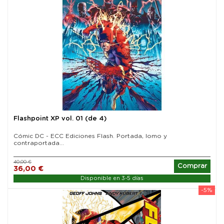
además de detalles mecánicos de alta precisión que
se muestran en las armas laterales, el motor, el
marco y el escape. Bases de exhibición también
incluidas.
Flashpoint XP vol. 01 (de 4)
Cómic DC - ECC Ediciones Flash. Portada, lomo y
contraportada...
40,00 €
Comprar
36,00 €
Disponible en 3-5 días
-5%