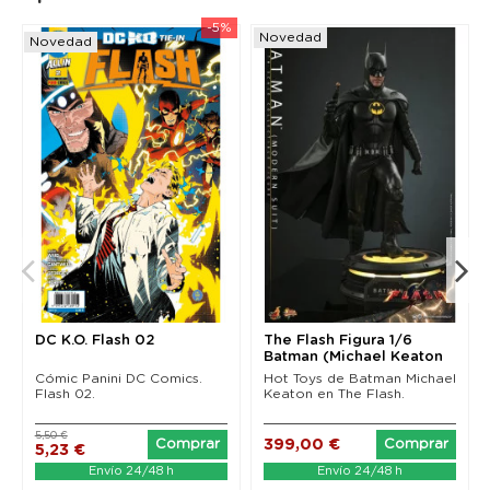
-5%
Novedad
Novedad
DC K.O. Flash 02
The Flash Figura 1/6
Batman (Michael Keaton
Modern Suit) Hot...
Cómic Panini DC Comics.
Hot Toys de Batman Michael
Flash 02.
Keaton en The Flash.
5,50 €
399,00 €
Comprar
Comprar
5,23 €
Envío 24/48 h
Envío 24/48 h