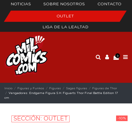
NOTICIAS
SOBRE NOSOTROS
CONTACTO
OUTLET
LIGA DE LA LEALTAD
0
Inicio
Figuras y Funkos
Figuras
Sagas figuras
Figuras de Thor
Vengadores: Endgame Figura S.H. Figuarts Thor Final Battle Edition 17
cm
SECCIÓN: OUTLET
-10%