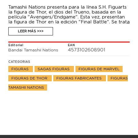
Tamashii Nations presenta para la línea S.H. Figuarts
la figura de Thor, el dios del Trueno, basada en la
película "Avengers/Endgame". Esta vez, presentan
la figura de Thor en la edición "Final Battle". Se trata
de una figura articulada de 16.5 cm de alto hecha en
PVC. Incluye 1 rostro opcional, 4x pares de manos
LEER MÁS >>>
intercambiables, el martillo "Mjolnir", el hacha
"Stormbreaker", un efecto Stormbreaker, un set de
Editorial
EAN
efectos y un set de efectos de Mjolnir.
4573102608901
Bandai Tamashii Nations
CATEGORIAS
FIGURAS
SAGAS FIGURAS
FIGURAS DE MARVEL
FIGURAS DE THOR
FIGURAS FABRICANTES
FIGURAS
TAMASHII NATIONS