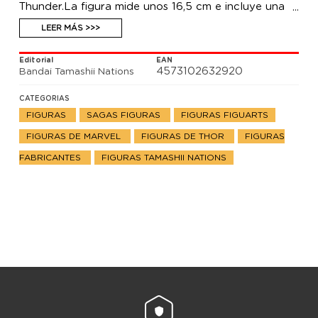
Thunder.La figura mide unos 16,5 cm e incluye una
capa con cables internos para posabilidad hacen de
esta una de las representaciones más dinámicas del
LEER MÁS >>>
héroe que se haya hecho. Se incluye también 1x
cabeza opcional, 2x pares de manos opcionales, 1x
Editorial
EAN
hacha (Stormbreaker) y 1x parte de efectos.
4573102632920
Bandai Tamashii Nations
CATEGORIAS
FIGURAS
SAGAS FIGURAS
FIGURAS FIGUARTS
FIGURAS DE MARVEL
FIGURAS DE THOR
FIGURAS
FABRICANTES
FIGURAS TAMASHII NATIONS