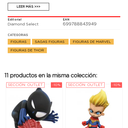
LEER MÁS >>>
Editorial
EAN
699788843949
Diamond Select
CATEGORIAS
FIGURAS
SAGAS FIGURAS
FIGURAS DE MARVEL
FIGURAS DE THOR
11 productos en la misma colección:
SECCIÓN: OUTLET
-10%
SECCIÓN: OUTLET
-10%