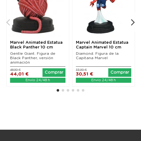
Marvel Animated Estatua
Marvel Animated Estatua
Black Panther 10 cm
Captain Marvel 10 cm
Gentle Giant. Figura de
Diamond. Figura de la
Black Panther, versión
Capitana Marvel
animación
48,90 €
33,90 €
Comprar
Comprar
44,01 €
30,51 €
Envío 24/48 h
Envío 24/48 h