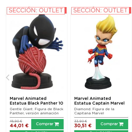
SECCIÓN: OUTLET
SECCIÓN: OUTLET
-10%
-10%
Marvel Animated
Marvel Animated
Estatua Black Panther 10
Estatua Captain Marvel
cm
10 cm
Gentle Giant. Figura de Black
Diamond. Figura de la
Panther, versión animación
Capitana Marvel
48,90 €
33,90 €
Comprar
Comprar
44,01 €
30,51 €