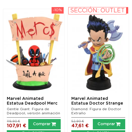
SECCIÓN: OUTLET
-10%
-10%
Marvel Animated
Marvel Animated
Estatua Deadpool Merc
Estatua Doctor Strange
For Hire 20 cm
13 cm
Gentle Giant. Figura de
Diamond. Figura de Doctor
Deadpool, versión animación
Extraño
119,90 €
52,90 €
Comprar
Comprar
107,91 €
47,61 €