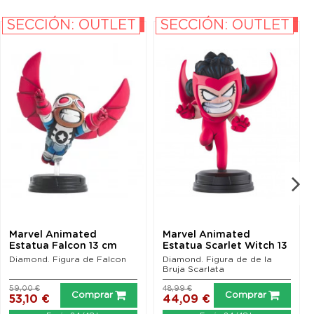
SECCIÓN: OUTLET
SECCIÓN: OUTLET
-10%
-10%
Marvel Animated
Marvel Animated
Estatua Falcon 13 cm
Estatua Scarlet Witch 13
cm
Diamond. Figura de Falcon
Diamond. Figura de de la
Bruja Scarlata
59,00 €
48,99 €
Comprar
Comprar
53,10 €
44,09 €