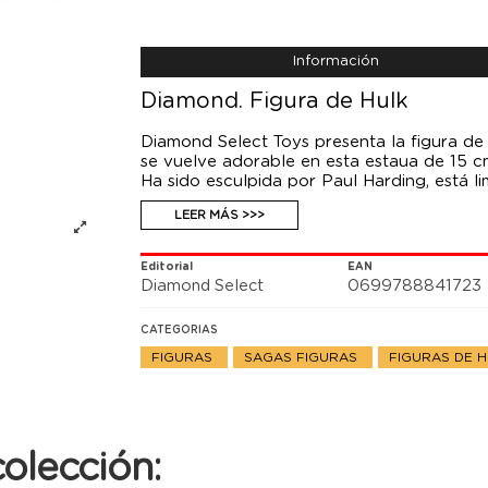
Información
Diamond. Figura de Hulk
Diamond Select Toys presenta la figura de
se vuelve adorable en esta estaua de 15 c
Ha sido esculpida por Paul Harding, está l
autenticidad.
LEER MÁS >>>
Editorial
EAN
Diamond Select
0699788841723
CATEGORIAS
FIGURAS
SAGAS FIGURAS
FIGURAS DE 
olección: