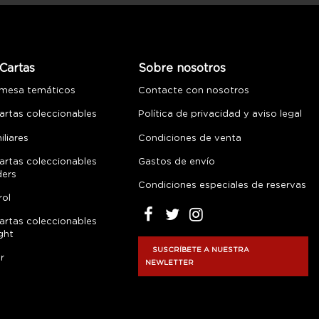
Cartas
Sobre nosotros
 mesa temáticos
Contacte con nosotros
artas coleccionables
Política de privacidad y aviso legal
liares
Condiciones de venta
artas coleccionables
Gastos de envío
ders
Condiciones especiales de reservas
rol
artas coleccionables
ght
SUSCRÍBETE A NUESTRA
r
NEWLETTER