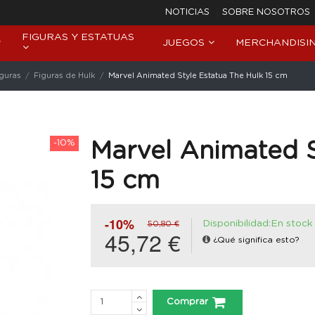
NOTICIAS
SOBRE NOSOTROS
FIGURAS Y ESTATUAS
JUEGOS
MERCHANDISI
iguras
Figuras de Hulk
Marvel Animated Style Estatua The Hulk 15 cm
-10%
Marvel Animated S
15 cm
-10%
Disponibilidad:En stock
50,80 €
45,72 €
¿Qué significa esto?
Comprar