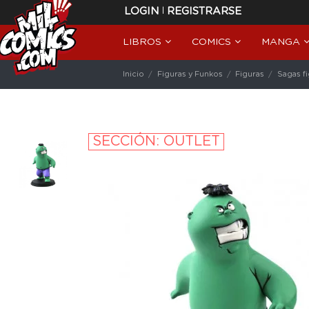
|
LOGIN
REGISTRARSE
LIBROS
COMICS
MANGA
Inicio
Figuras y Funkos
Figuras
Sagas f
SECCIÓN: OUTLET