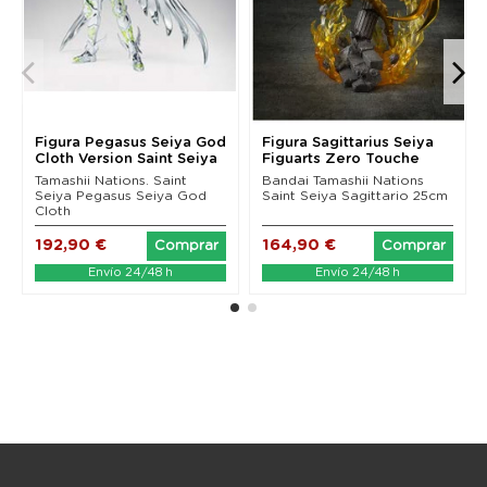
Figura Pegasus Seiya God
Figura Sagittarius Seiya
Cloth Version Saint Seiya
Figuarts Zero Touche
Saint...
Metallique...
Tamashii Nations. Saint
Bandai Tamashii Nations
Seiya Pegasus Seiya God
Saint Seiya Sagittario 25cm
Cloth
192,90 €
164,90 €
Comprar
Comprar
Envío 24/48 h
Envío 24/48 h