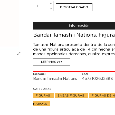
DESCATALOGADO
Información
Bandai Tamashii Nations. Figura
Tamashii Nations presenta dentro de la ser
de una figura articulada de 14 cm hecha e
manos opcionales derechas, cuatro expres
cruzados.
LEER MÁS >>>
Editorial
EAN
Bandai Tamashii Nations
4573102632388
CATEGORIAS
FIGURAS
SAGAS FIGURAS
FIGURAS DE 
NATIONS