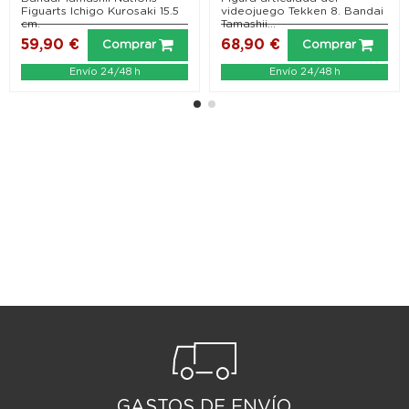
Figuarts Ichigo Kurosaki 15.5
videojuego Tekken 8. Bandai
cm.
Tamashii...
59,90 €
68,90 €
Comprar
Comprar
Envío 24/48 h
Envío 24/48 h
GASTOS DE ENVÍO