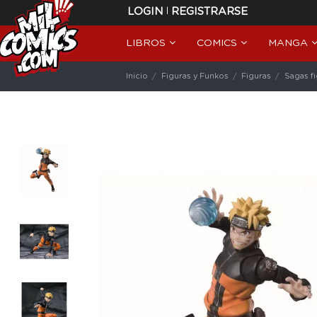
|
LOGIN
REGISTRARSE
LIBROS
COMICS
MANGA
Inicio
Figuras y Funkos
Figuras
Sagas f