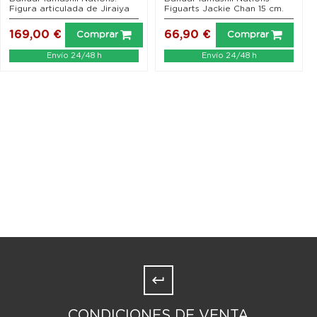
Figura articulada de Jiraiya
Figuarts Jackie Chan 15 cm.
169,00 €
66,90 €
Comprar
Comprar
Envío 24/48 h
Envío 24/48 h
CONDICIONES DE VENTA