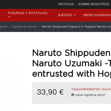
NOTICIAS
SOBRE NOSOTROS
FIGURAS Y ESTATUAS
JUEGOS
MERCHANDISI
iguras
Figuras de Naruto
Naruto Shippuden Figura S.H. Figuarts Naruto Uz
Naruto Shippuden 
Naruto Uzumaki -T
entrusted with Ho
33,90 €
Disponibilidad:Sin stock
¿Qué significa esto?