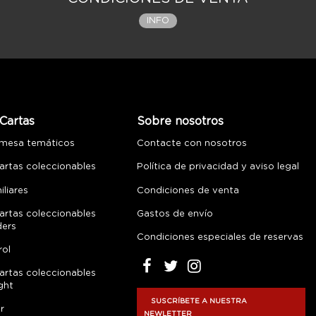
INFO
Cartas
Sobre nosotros
 mesa temáticos
Contacte con nosotros
artas coleccionables
Política de privacidad y aviso legal
liares
Condiciones de venta
artas coleccionables
Gastos de envío
ders
Condiciones especiales de reservas
rol
artas coleccionables
ght
SUSCRÍBETE A NUESTRA
r
NEWLETTER