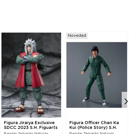
Novedad
Figura Jiraiya Exclusive
Figura Officer Chan Ka
SDCC 2023 S.H. Figuarts
Kui (Police Story) S.H.
Naruto...
Figuarts
Bandai Tamashii Nations.
Bandai Tamashii Nations