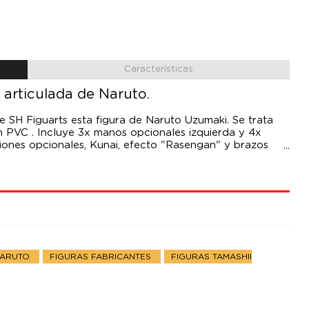
Características
 articulada de Naruto.
ie SH Figuarts esta figura de Naruto Uzumaki. Se trata
n PVC . Incluye 3x manos opcionales izquierda y 4x
iones opcionales, Kunai, efecto "Rasengan" y brazos
NARUTO
FIGURAS FABRICANTES
FIGURAS TAMASHII