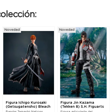
olección:
Novedad
Novedad
Figura Ichigo Kurosaki
Figura Jin Kazama
(Getsugatensho) Bleach
(Tekken 8) S.H. Figuarts
S.H. Figuarts
Bandai Tamashii Nations
Figura articulada del