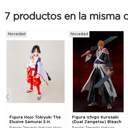
7 productos en la misma c
Novedad
Novedad
Figura Hojo Tokiyuki The
Figura Ichigo Kurosaki
Elusive Samurai S.H.
(Dual Zangetsu) Bleach
Figuarts
S.H. Figuarts
Bandai Tamashii Nations Hojo
Bandai Tamashii Nations