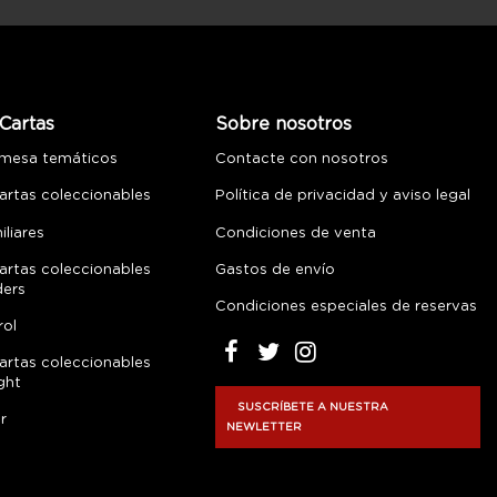
Cartas
Sobre nosotros
 mesa temáticos
Contacte con nosotros
artas coleccionables
Política de privacidad y aviso legal
liares
Condiciones de venta
artas coleccionables
Gastos de envío
ders
Condiciones especiales de reservas
rol
artas coleccionables
ght
SUSCRÍBETE A NUESTRA
r
NEWLETTER