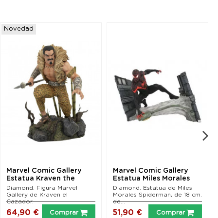
Novedad
Marvel Comic Gallery
Marvel Comic Gallery
Estatua Kraven the
Estatua Miles Morales
Hunter 25 cm
Spider-Man 18 cm
Diamond. Figura Marvel
Diamond. Estatua de Miles
Gallery de Kraven el
Morales Spiderman, de 18 cm.
Cazador.
de...
64,90 €
51,90 €
Comprar
Comprar