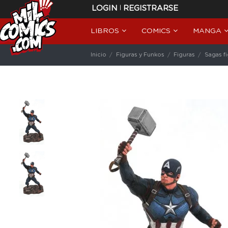
|
LOGIN
REGISTRARSE
LIBROS
COMICS
MANGA
Inicio
Figuras y Funkos
Figuras
Sagas f