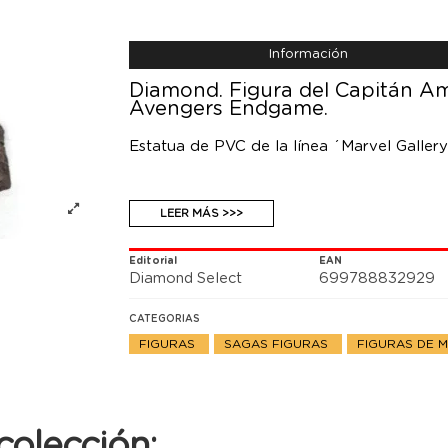
Información
Diamond. Figura del Capitán Amé
Avengers Endgame.
Estatua de PVC de la línea ´Marvel Galler
LEER MÁS >>>
Editorial
EAN
Diamond Select
699788832929
CATEGORIAS
FIGURAS
SAGAS FIGURAS
FIGURAS DE 
colección: