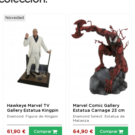
Novedad
Hawkeye Marvel TV
Marvel Comic Gallery
Gallery Estatua Kingpin
Estatua Carnage 23 cm
25 cm
Diamond. Figura de Kingpin
Diamond Select. Estatua de
Matanza.
61,90 €
64,90 €
Comprar
Comprar