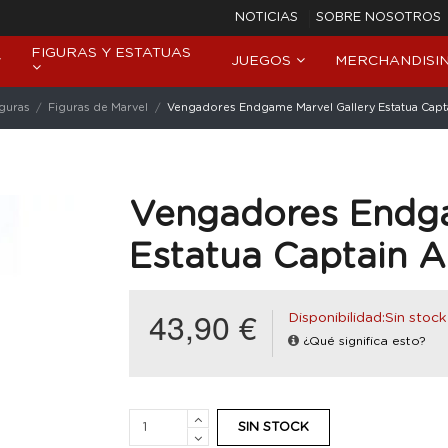
NOTICIAS
SOBRE NOSOTROS
FIGURAS Y ESTATUAS
JUEGOS
MERCHANDISI
iguras
Figuras de Marvel
Vengadores Endgame Marvel Gallery Estatua Cap
Vengadores Endga
Estatua Captain 
43,90 €
Disponibilidad:Sin stock
¿Qué significa esto?
SIN STOCK