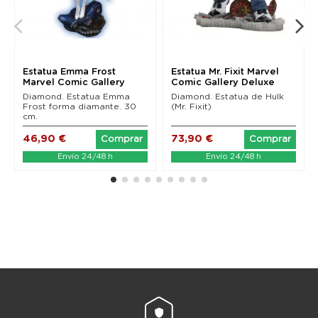
Estatua Emma Frost
Estatua Mr. Fixit Marvel
Marvel Comic Gallery
Comic Gallery Deluxe
Diamond. Estatua Emma
Diamond. Estatua de Hulk
Frost forma diamante. 30
(Mr. Fixit)
cm.
46,90 €
73,90 €
Comprar
Comprar
Envío 24/48 h
Envío 24/48 h