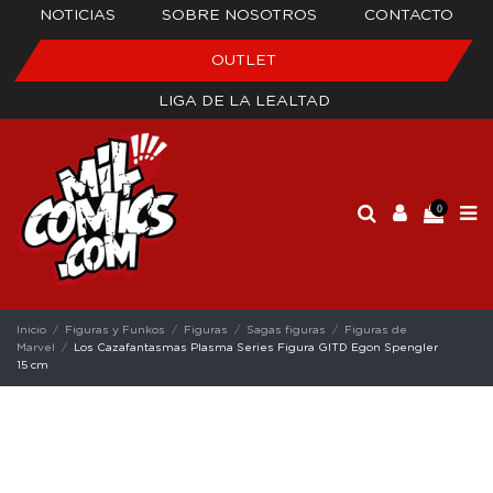
NOTICIAS
SOBRE NOSOTROS
CONTACTO
OUTLET
LIGA DE LA LEALTAD
0
Inicio
Figuras y Funkos
Figuras
Sagas figuras
Figuras de
Marvel
Los Cazafantasmas Plasma Series Figura GITD Egon Spengler
15 cm