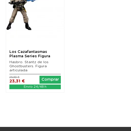
Los Cazafantasmas
Plasma Series Figura
Stantz 15 cm
Hasbro. Stantz de los
Ghostbusters. Figura
articulada
25,90 €
Comprar
23,31 €
Envío 24/48 h