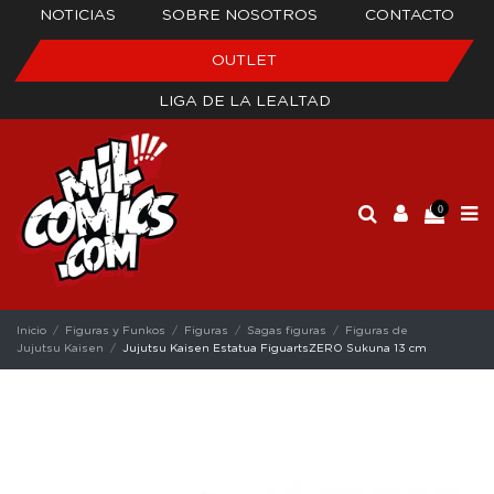
NOTICIAS
SOBRE NOSOTROS
CONTACTO
OUTLET
LIGA DE LA LEALTAD
0
Inicio
Figuras y Funkos
Figuras
Sagas figuras
Figuras de
Jujutsu Kaisen
Jujutsu Kaisen Estatua FiguartsZERO Sukuna 13 cm