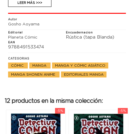
LEER MÁS >>>
Autor
Gosho Aoyama
Editorial
Encuadernacion
Rústica (tapa Blanda)
Planeta Cómic
EAN
9788491533474
CATEGORIAS
CÓMIC
MANGA
MANGA Y CÓMIC ASIÁTICO
MANGA SHONEN ANIME
EDITORIALES MANGA
12 productos en la misma colección:
-5%
-5%