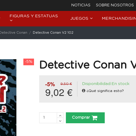
NOTICIAS
SOBRE NOSOTROS
FIGURAS Y ESTATUAS
JUEGOS
MERCHANDISI
Detective Conan
Detective Conan V2 102
-5%
Detective Conan 
-5%
Disponibilidad:En stock
9,50 €
9,02 €
¿Qué significa esto?
Comprar