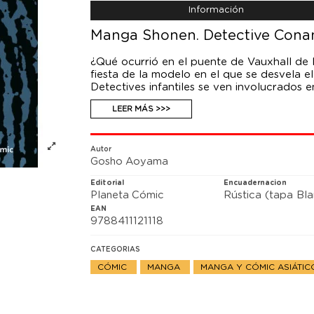
Información
Manga Shonen. Detective Conan 
¿Qué ocurrió en el puente de Vauxhall de 
fiesta de la modelo en el que se desvela 
Detectives infantiles se ven involucrados
acude para rescatar a Kazami... y donde s
LEER MÁS >>>
Autor
Gosho Aoyama
Editorial
Encuadernacion
Planeta Cómic
Rústica (tapa Bl
EAN
9788411121118
CATEGORIAS
CÓMIC
MANGA
MANGA Y CÓMIC ASIÁTI