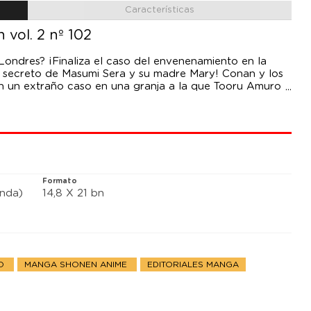
Características
vol. 2 nº 102
Londres? ¡Finaliza el caso del envenenamiento en la
el secreto de Masumi Sera y su madre Mary! Conan y los
 en un extraño caso en una granja a la que Tooru Amuro
e encuentra con Rumi Wakasa, que va con los niño
Formato
anda)
14,8 X 21 bn
CO
MANGA SHONEN ANIME
EDITORIALES MANGA