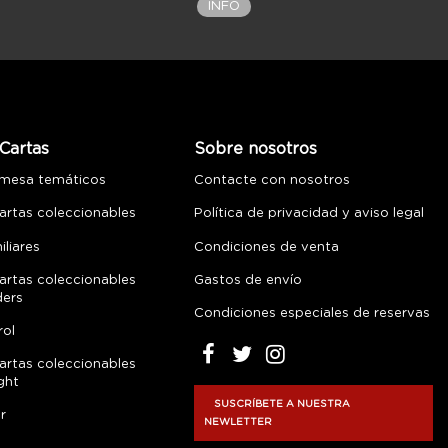
INFO
Cartas
Sobre nosotros
 mesa temáticos
Contacte con nosotros
artas coleccionables
Política de privacidad y aviso legal
liares
Condiciones de venta
artas coleccionables
Gastos de envío
ders
Condiciones especiales de reservas
rol
artas coleccionables
ght
SUSCRÍBETE A NUESTRA
r
NEWLETTER