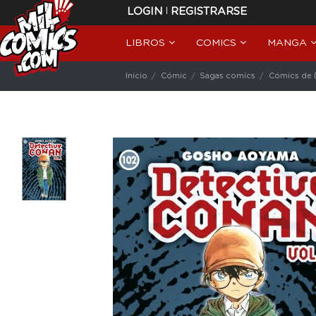
|
LOGIN
REGISTRARSE
LIBROS
COMICS
MANGA
Inicio
Cómic
Sagas comics
Cómics de 