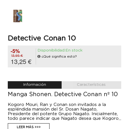
Detective Conan 10
-5%
Disponibilidad:En stock
13,95 €
¿Qué significa esto?
13,25 €
Información
Características
Manga Shonen. Detective Conan nº 10
Kogoro Mouri, Ran y Conan son invitados a la
espléndida mansión del Sr. Dosan Nagato,
Presidente del potente Grupo Nagato. Inicialmente,
todo parece indicar que Nagato desea que Kogoro
Mouri encuentre a Kotomi Akagi, la que fue primer
amor de su vida.
LEER MÁS >>>