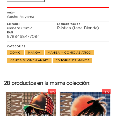
A Mouri no le parece gustarle demasiado el
encargo, pero acepta y, junto a Ran y Conan, pasan
la noche en casa de Nagato. En la mansión se
Autor
encuentran a personajes de lo más variopintos...
Gosho Aoyama
Un manga shônen imprescindible.
Título original: Meitantei Conan #29-20"
Editorial
Encuadernacion
Rústica (tapa Blanda)
Planeta Cómic
EAN
9788468477084
CATEGORIAS
CÓMIC
MANGA
MANGA Y CÓMIC ASIÁTICO
MANGA SHONEN ANIME
EDITORIALES MANGA
28 productos en la misma colección:
-5%
-5%