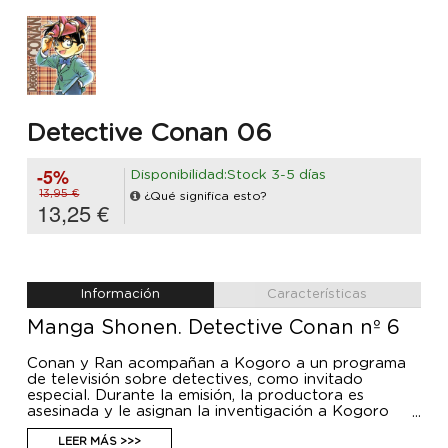
Detective Conan 06
-5%
Disponibilidad:Stock 3-5 días
13,95 €
¿Qué significa esto?
13,25 €
Información
Características
Manga Shonen. Detective Conan nº 6
Conan y Ran acompañan a Kogoro a un programa
de televisión sobre detectives, como invitado
especial. Durante la emisión, la productora es
asesinada y le asignan la inventigación a Kogoro
Conan encuentra inmediatamente al asesino, pero
necesita pruebas.
LEER MÁS >>>