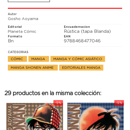
Un manga shônen imprescindible.
Edición original: Meitantei Conan #11-12
Autor
Gosho Aoyama
Editorial
Encuadernacion
Rústica (tapa Blanda)
Planeta Cómic
Formato
EAN
Bn
9788468477046
CATEGORIAS
CÓMIC
MANGA
MANGA Y CÓMIC ASIÁTICO
MANGA SHONEN ANIME
EDITORIALES MANGA
29 productos en la misma colección:
-5%
-5%