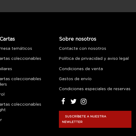
Cartas
Sobre nosotros
 mesa temáticos
Contacte con nosotros
artas coleccionables
Política de privacidad y aviso legal
liares
Condiciones de venta
artas coleccionables
Gastos de envío
ders
Condiciones especiales de reservas
rol
artas coleccionables
ght
SUSCRÍBETE A NUESTRA
r
NEWLETTER