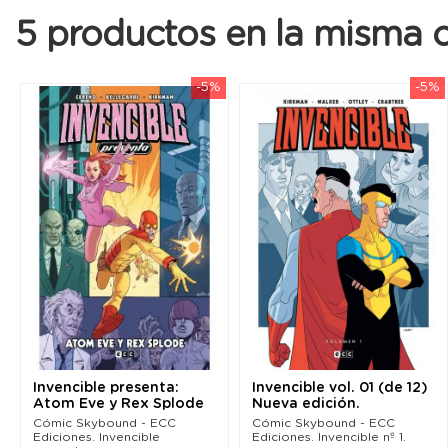
5 productos en la misma c
-5%
-5%
Invencible presenta:
Invencible vol. 01 (de 12)
Atom Eve y Rex Splode
Nueva edición.
Cómic Skybound - ECC
Cómic Skybound - ECC
Ediciones. Invencible
Ediciones. Invencible nº 1.