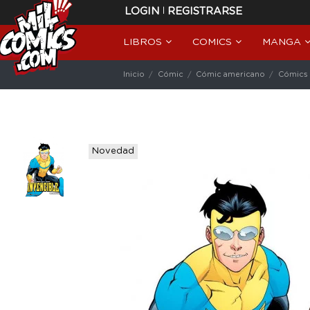
|
LOGIN
REGISTRARSE
LIBROS
COMICS
MANGA
Inicio
Cómic
Cómic americano
Cómics 
Novedad