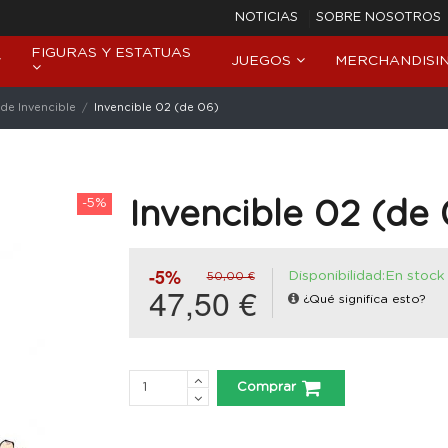
NOTICIAS
SOBRE NOSOTROS
FIGURAS Y ESTATUAS
JUEGOS
MERCHANDISI
de Invencible
Invencible 02 (de 06)
-5%
Invencible 02 (de
-5%
Disponibilidad:En stock
50,00 €
47,50 €
¿Qué significa esto?
Comprar