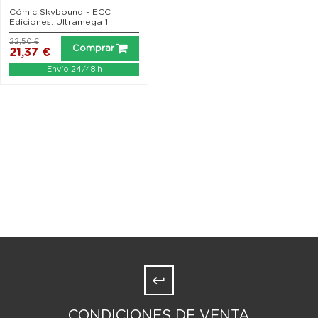
Cómic Skybound - ECC
Ediciones. Ultramega 1
22,50 €
Comprar
21,37 €
Envío 24/48 h
CONDICIONES DE VENTA