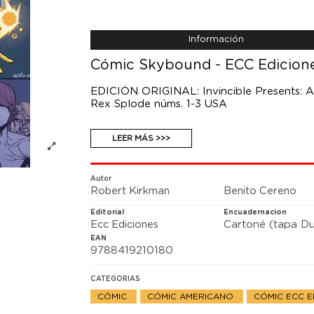
Información
Cómic Skybound - ECC Edicione
EDICIÓN ORIGINAL: Invincible Presents: At
Rex Splode núms. 1-3 USA
El cocreador de Invencible, Robert Kirkman
LEER MÁS >>>
Bellagarde para revelarnos la historia sec
superhéroe: Atom Eve y Rex Splode. Un vo
perder, íntimamente conectado con la serie
Autor
Robert Kirkman
Benito Cereno
Editorial
Encuadernacion
Ecc Ediciones
Cartoné (tapa Du
EAN
9788419210180
CATEGORIAS
CÓMIC
CÓMIC AMERICANO
CÓMIC ECC E