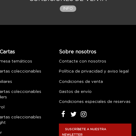
INFO
Cartas
Sobre nosotros
 mesa temáticos
Contacte con nosotros
artas coleccionables
Política de privacidad y aviso legal
liares
Condiciones de venta
artas coleccionables
Gastos de envío
ders
Condiciones especiales de reservas
rol
artas coleccionables
ght
SUSCRÍBETE A NUESTRA
r
NEWLETTER