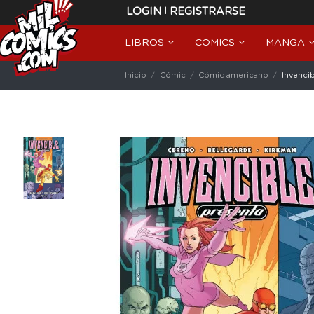
|
LOGIN
REGISTRARSE
LIBROS
COMICS
MANGA
Inicio
Cómic
Cómic americano
Invenci