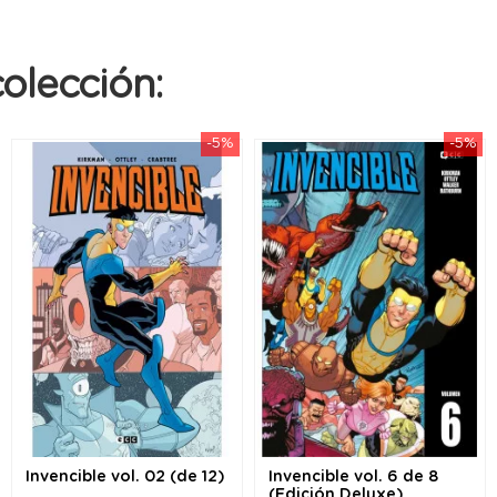
olección:
-5%
-5%
Invencible vol. 02 (de 12)
Invencible vol. 6 de 8
(Edición Deluxe)