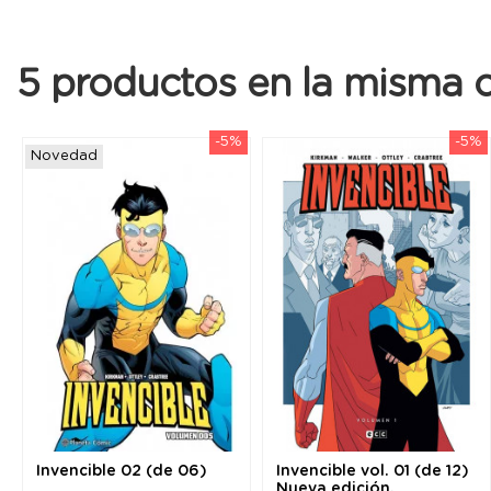
5 productos en la misma c
-5%
-5%
Novedad
Invencible 02 (de 06)
Invencible vol. 01 (de 12)
Nueva edición.