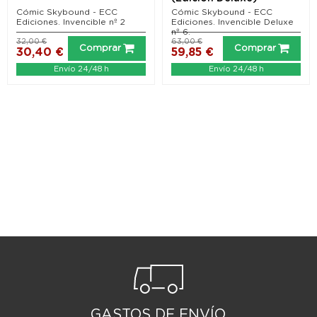
Cómic Skybound - ECC
Cómic Skybound - ECC
Ediciones. Invencible nº 2
Ediciones. Invencible Deluxe
nº 6.
32,00 €
63,00 €
Comprar
Comprar
30,40 €
59,85 €
Envío 24/48 h
Envío 24/48 h
GASTOS DE ENVÍO