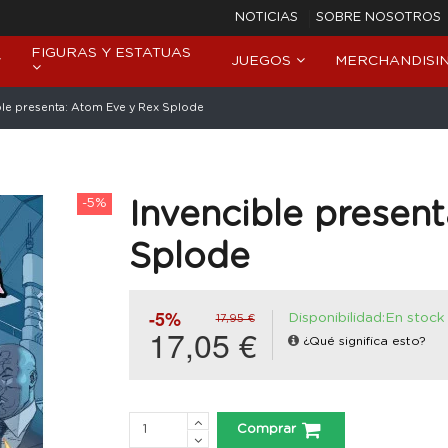
NOTICIAS
SOBRE NOSOTROS
FIGURAS Y ESTATUAS
JUEGOS
MERCHANDISI
ble presenta: Atom Eve y Rex Splode
-5%
Invencible presen
Splode
-5%
Disponibilidad:En stock
17,95 €
17,05 €
¿Qué significa esto?
Comprar