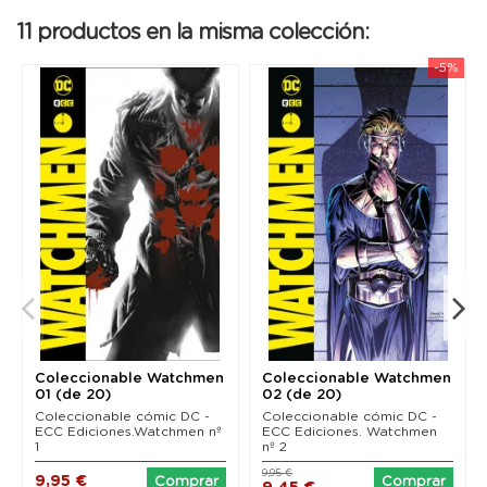
tapujos, con un estilo descarnado y realista que
hace dudar, incluso, que el protagonista llegue con
11 productos en la misma colección:
vida a la próxima década para seguir escribiendo el
diario con cuyos impactantes pasajes Alan Moore y
-5%
Dave Gibbons abren el capítulo inicial de Watchmen.
Coleccionable Watchmen
Coleccionable Watchmen
01 (de 20)
02 (de 20)
Coleccionable cómic DC -
Coleccionable cómic DC -
ECC Ediciones.Watchmen nº
ECC Ediciones. Watchmen
1
nº 2
9,95 €
9,95 €
Comprar
Comprar