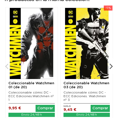
frontera) se une a tres figuras no menos conocidas
del cómic americano: Len Wein, el mítico guionista
-5%
que en su día también fue editor de Watchmen;
Steve Rude, el inolvidable responsable gráfico de
Nexus; y Jae Lee (Batman/Superman), uno de los
dibujantes de estilo más reconocible que puedan
encontrarse en el panorama actual.
Coleccionable Watchmen
Coleccionable Watchmen
01 (de 20)
03 (de 20)
Coleccionable cómic DC -
Coleccionable cómic DC -
ECC Ediciones.Watchmen nº
ECC Ediciones. Watchmen
1
nº 3
9,95 €
9,95 €
Comprar
Comprar
9,45 €
Envío 24/48 h
Envío 24/48 h