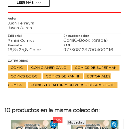
La continuación de Absolute Evil. Superman se sitúa
LEER MÁS >>>
al frente de una nueva era de héroes, pero pronto
comprenderá que él no fue el primer protector
superpoderoso del mundo. Llega Hawkman, con
Autor
unos cuantos consejos para el novato... quiera o no
Juan Ferreyra
escucharlos.
Jason Aaron
Por Jason Aaron y Juan Ferreyra
Editorial
Encuadernacion
ComiC-Book (grapa)
Panini Comics
Formato
EAN
16,8x25,8 Color
977308128700400016
CATEGORIAS
CÓMIC
CÓMIC AMERICANO
CÓMICS DE SUPERMAN
CÓMICS DE DC
CÓMICS DE PANINI
EDITORIALES
COMICS
CÓMICS DC ALL IN Y UNIVERSO DC ABSOLUTE
10 productos en la misma colección:
-5%
Novedad