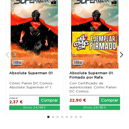
Absolute Superman 01
Absolute Superman 01.
Firmado por Rafa
Sandoval.
Cómic Panini DC Comics.
Con Certificado de
Absolute Superman nº 1.
autenticidad. Cómic Panini
DC Comics..
2,50 €
22,90 €
Comprar
Comprar
2,37 €
Envío 24/48 h
Envío 24/48 h