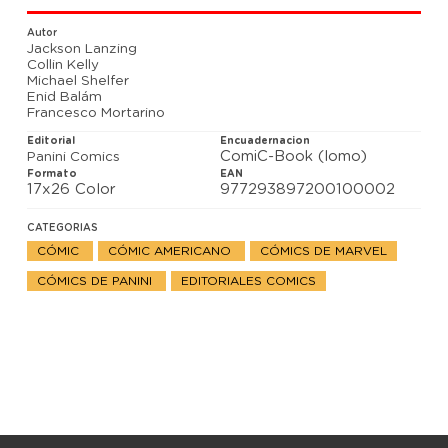
ella misma. Es Prodigio escribiendo la historia según
ocurre. Es Sophie Cuco encontrando su camino. Esto
Autor
es la comunidad mutante. Esto es orgullo mutante.
Jackson Lanzing
Esto es NYX.
Collin Kelly
Michael Shelfer
Enid Balám
Francesco Mortarino
Editorial
Encuadernacion
ComiC-Book (lomo)
Panini Comics
Formato
EAN
17x26 Color
977293897200100002
CATEGORIAS
CÓMIC
CÓMIC AMERICANO
CÓMICS DE MARVEL
CÓMICS DE PANINI
EDITORIALES COMICS