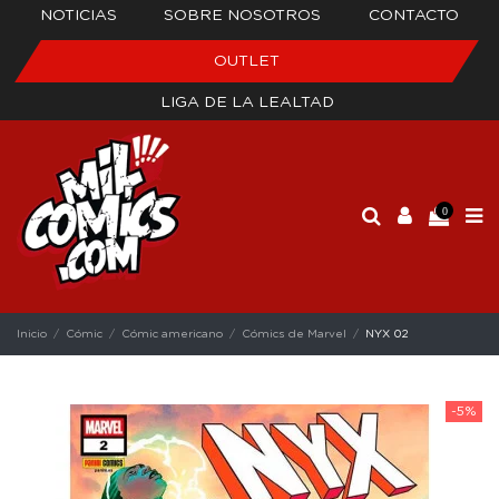
NOTICIAS
SOBRE NOSOTROS
CONTACTO
OUTLET
LIGA DE LA LEALTAD
0
Inicio
Cómic
Cómic americano
Cómics de Marvel
NYX 02
-5%