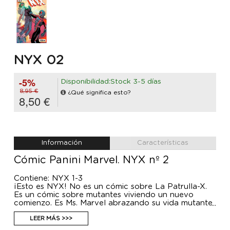
NYX 02
-5%
Disponibilidad:Stock 3-5 días
8,95 €
¿Qué significa esto?
8,50 €
Información
Características
Cómic Panini Marvel. NYX nº 2
Contiene: NYX 1-3
¡Esto es NYX! No es un cómic sobre La Patrulla-X.
Es un cómic sobre mutantes viviendo un nuevo
comienzo. Es Ms. Marvel abrazando su vida mutante
en el Lower East Side de Nueva York. Es Camaleón
tratando de mantener la cabeza fuera del agua. Es
LEER MÁS >>>
Lobezna en las sombras, tratando de protegerse a