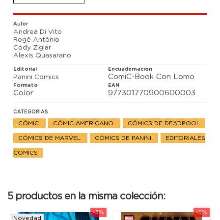
ahora que el Masacre original está fuera de juego.
Autor
Andrea Di Vito
Rogê Antônio
Cody Ziglar
Alexis Quasarano
Editorial
Encuadernacion
ComiC-Book Con Lomo
Panini Comics
Formato
EAN
Color
977301770900600003
CATEGORIAS
CÓMIC
CÓMIC AMERICANO
CÓMICS DE DEADPOOL
CÓMICS DE MARVEL
CÓMICS DE PANINI
EDITORIALES
COMICS
5 productos en la misma colección:
-5%
-5%
Novedad