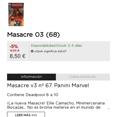
Masacre 03 (68)
-5%
Disponibilidad:Stock 3-5 días
8,95 €
¿Qué significa esto?
8,50 €
Información
Características
Masacre v3 nº 67. Panini Marvel
Contiene Deadpool 8 a 10
¡La nueva Masacre! Ellie Camacho, Minimercenaria
Bocazas... No es broma meterse en el mundo de
Wade, pero Ellie y Princesa van a repartir estopa de
la buena y hacerse un nombre por ellas mismas,
LEER MÁS >>>