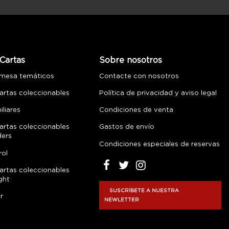
Cartas
Sobre nosotros
 mesa temáticos
Contacte con nosotros
artas coleccionables
Política de privacidad y aviso legal
liares
Condiciones de venta
artas coleccionables
Gastos de envío
ders
Condiciones especiales de reservas
rol
artas coleccionables
ght
SUSCRÍBETE A NUESTRA
r
NEWLETTER