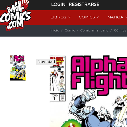
|
LOGIN
REGISTRARSE
LIBROS
COMICS
MANGA
Inicio
Cómic
Cómic americano
Cómics 
Novedad