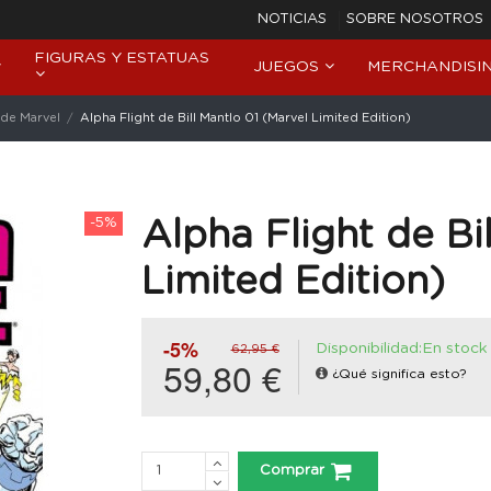
NOTICIAS
SOBRE NOSOTROS
FIGURAS Y ESTATUAS
JUEGOS
MERCHANDISI
de Marvel
Alpha Flight de Bill Mantlo 01 (Marvel Limited Edition)
-5%
Alpha Flight de Bi
Limited Edition)
-5%
Disponibilidad:En stock
62,95 €
59,80 €
¿Qué significa esto?
Comprar