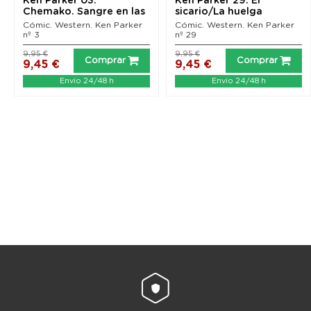
Ken Parker 03:
Ken Parker 29: El
Chemako. Sangre en las
sicario/La huelga
estrellas
Cómic. Western. Ken Parker
Cómic. Western. Ken Parker
nº 3
nº 29
9,95 €
9,95 €
Comprar
Comprar
9,45 €
9,45 €
Envío 24/48 h
Envío 24/48 h