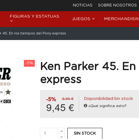
NOTICIAS
SOBRE NOSOTROS
FIGURAS Y ESTATUAS
JUEGOS
MERCHANDISI
r 45. En los tiempos del Pony express
-5%
Ken Parker 45. En
express
-5%
Disponibilidad:Sin stock
9,95 €
9,45 €
¿Qué significa esto?
SIN STOCK