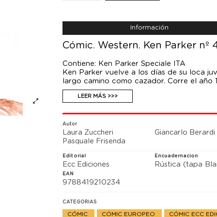
Información
Cómic. Western. Ken Parker nº 
Contiene: Ken Parker Speciale ITA
Ken Parker vuelve a los días de su loca ju
largo camino como cazador. Corre el año 18
durante unos días de la familia, la rutina 
LEER MÁS >>>
aventura vertiginosa: entregar una carta a
que parezca, salvo la gratitud y el afecto 
Este volumen comprende una historia comp
segundo número de la publicación Ken Park
Autor
Laura Zuccheri
Giancarlo Berardi
de nuevo con Ivo Milazzo para dar forma a
Pasquale Frisenda
buen humor.
Editorial
Encuadernacion
Ecc Ediciones
Rústica (tapa Bl
EAN
9788419210234
CATEGORIAS
CÓMIC
CÓMIC EUROPEO
CÓMIC ECC ED