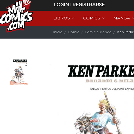
|
LOGIN
REGISTRARSE
LIBROS
COMICS
MANGA
Inicio
Cómic
Cómic europeo
Ken Parke