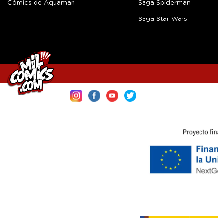
Cómics de Aquaman
Saga Spiderman
Saga Star Wars