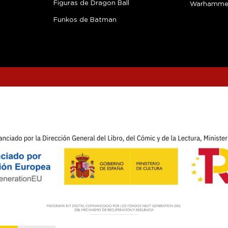
Figuras de Dragon Ball
Warhamme
Funkos de Batman