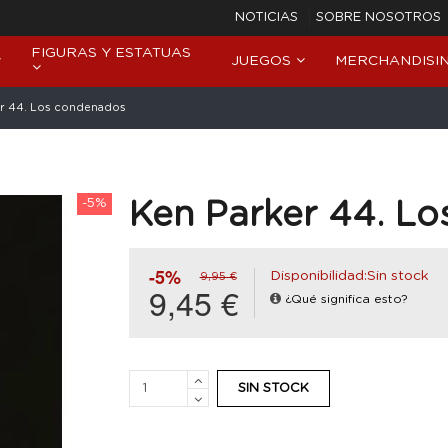
NOTICIAS
SOBRE NOSOTROS
FIGURAS Y ESTATUAS
JUEGOS
MERCHANDISI
er 44. Los condenados
-5%
Ken Parker 44. L
-5%
Disponibilidad:Sin stock
9,95 €
9,45 €
¿Qué significa esto?
SIN STOCK