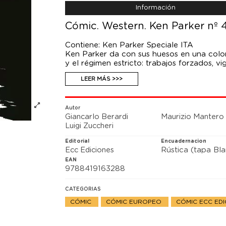
Información
Cómic. Western. Ken Parker nº 
Contiene: Ken Parker Speciale ITA
Ken Parker da con sus huesos en una colon
y el régimen estricto: trabajos forzados, vig
palizas y el acecho constante de las alimañ
LEER MÁS >>>
supervivencia no está garantizada. Pero P
dejarse el pellejo en este infierno verde.
Este tomo incluye una historia completa p
Speciale, en julio de 1996. Escrita por Gia
Autor
Giancarlo Berardi
Maurizio Mantero
Frisenda y Luigi Zuccheri, El condenado es
Luigi Zuccheri
valor de una serie memorable.
Editorial
Encuadernacion
Ecc Ediciones
Rústica (tapa Bl
EAN
9788419163288
CATEGORIAS
CÓMIC
CÓMIC EUROPEO
CÓMIC ECC ED