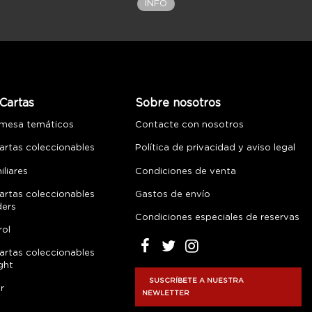
INFO
Cartas
Sobre nosotros
 mesa temáticos
Contacte con nosotros
artas coleccionables
Política de privacidad y aviso legal
liares
Condiciones de venta
artas coleccionables
Gastos de envío
ders
Condiciones especiales de reservas
rol
artas coleccionables
ght
SUSCRÍBETE A NUESTRA
r
NEWLETTER