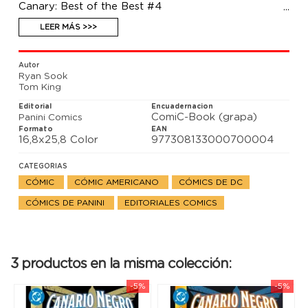
Canary: Best of the Best #4
¡El canario trina! Canario Negro sobrevive y está
preparada para luchar contra su oponente. Quizás
LEER MÁS >>>
la derrota de Ted Grant, también conocido como
Wildcat y el pilar en la esquina de Dinah, sea
suficiente para traerla de vuelta a la lucha.
Autor
Ryan Sook
Tom King
Editorial
Encuadernacion
ComiC-Book (grapa)
Panini Comics
Formato
EAN
16,8x25,8 Color
977308133000700004
CATEGORIAS
CÓMIC
CÓMIC AMERICANO
CÓMICS DE DC
CÓMICS DE PANINI
EDITORIALES COMICS
3 productos en la misma colección:
-5%
-5%