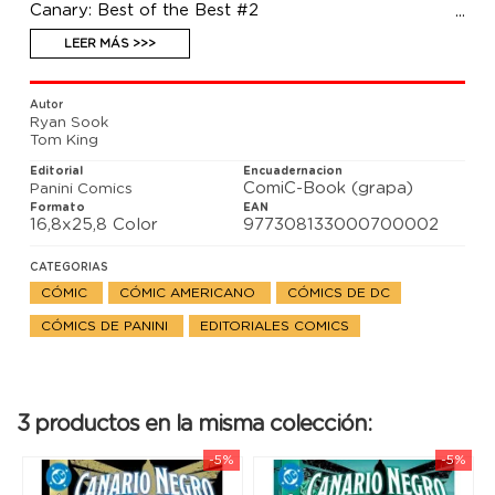
Canary: Best of the Best #2
Después de un primer asalto desastroso, Canario
Negro se reúne con su entrenador. ¿Cómo podría
LEER MÁS >>>
prepararse para un combate contra Lady Shiva? La
respuesta es simple... acudir a su madre. La Canario
Negro original está de regreso y lista para entrenar
Autor
a su hija.
Ryan Sook
Tom King
Editorial
Encuadernacion
ComiC-Book (grapa)
Panini Comics
Formato
EAN
16,8x25,8 Color
977308133000700002
CATEGORIAS
CÓMIC
CÓMIC AMERICANO
CÓMICS DE DC
CÓMICS DE PANINI
EDITORIALES COMICS
3 productos en la misma colección:
-5%
-5%