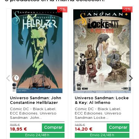
-5%
-5%
Universo Sandman: John
Universo Sandman: Locke
Constantine Hellblazer
& Key: Al Infierno
vol. 02: Tu...
Cómic DC - Black Label.
Cómic DC - Black Label.
ECC Ediciones. Universo
ECC Ediciones. Universo
Sandman: John...
Sandman Locke...
19,95 €
14,95 €
Comprar
Comprar
18,95 €
14,20 €
Envío 24/48 h
Envío 24/48 h