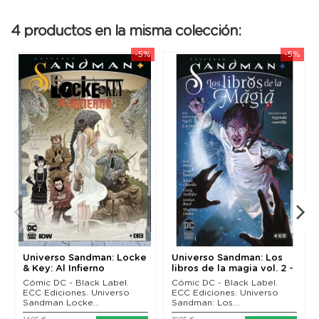
1: Señales de infortunio, por cortesía de los talentos
infernales de Simon Spurrier, Aaron Campbell, Matías
Bergara, Marcio Takara y muchos más. Recopila los
4 productos en la misma colección:
números 1 a 6 de la serie original, The Sandman
Universe Presents: Hellblazer núm. 1 y el número 14
-5%
-5%
original de Los Libros de la Magia.
Universo Sandman: Locke
Universo Sandman: Los
& Key: Al Infierno
libros de la magia vol. 2 -
Segunda...
Cómic DC - Black Label.
Cómic DC - Black Label.
ECC Ediciones. Universo
ECC Ediciones. Universo
Sandman Locke...
Sandman: Los...