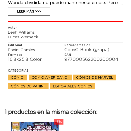
Wanda dividida no puede mantenerse en pie. Pero
hay muchas otras cosas que hacer para superar ese
trance. El caos llega a Krakoa, en el penúltimo
LEER MÁS >>>
capítulo de la miniserie que afectará decisivamente
al futuro.
Autor
Leah Williams
Lucas Werneck
Editorial
Encuadernacion
ComiC-Book (grapa)
Panini Comics
Formato
EAN
16,8x25,8 Color
977000562200200004
CATEGORIAS
CÓMIC
CÓMIC AMERICANO
CÓMICS DE MARVEL
CÓMICS DE PANINI
EDITORIALES COMICS
1 productos en la misma colección:
-5%