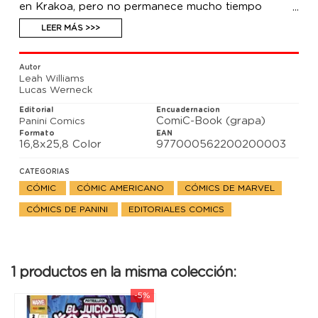
en Krakoa, pero no permanece mucho tiempo
enterrada. Y hay otras cosas que tampoco se
quedan bajo tierra. ¿Qué acecha en las sombras y
LEER MÁS >>>
cuál es el secreto que conoce?
Autor
Leah Williams
Lucas Werneck
Editorial
Encuadernacion
ComiC-Book (grapa)
Panini Comics
Formato
EAN
16,8x25,8 Color
977000562200200003
CATEGORIAS
CÓMIC
CÓMIC AMERICANO
CÓMICS DE MARVEL
CÓMICS DE PANINI
EDITORIALES COMICS
1 productos en la misma colección:
-5%