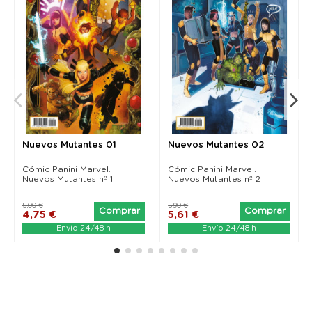
Nuevos Mutantes 01
Nuevos Mutantes 02
Cómic Panini Marvel.
Cómic Panini Marvel.
Nuevos Mutantes nº 1
Nuevos Mutantes nº 2
5,00 €
5,90 €
Comprar
Comprar
4,75 €
5,61 €
Envío 24/48 h
Envío 24/48 h