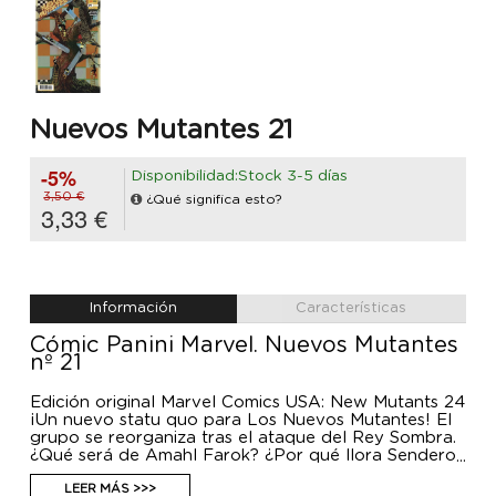
Nuevos Mutantes 21
-5%
Disponibilidad:Stock 3-5 días
3,50 €
¿Qué significa esto?
3,33 €
Información
Características
Cómic Panini Marvel. Nuevos Mutantes
nº 21
Edición original Marvel Comics USA: New Mutants 24
¡Un nuevo statu quo para Los Nuevos Mutantes! El
grupo se reorganiza tras el ataque del Rey Sombra.
¿Qué será de Amahl Farok? ¿Por qué llora Sendero
de Guerra? ¿Cuántos snikts caben en una única
viñeta? ¿Qué ocurre con los perdidos cuando se
LEER MÁS >>>