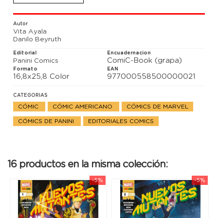
encuentran unos a otros? Una historia demasiado
mágica para creerla.
Autor
Vita Ayala
Danilo Beyruth
Editorial
Encuadernacion
ComiC-Book (grapa)
Panini Comics
Formato
EAN
16,8x25,8 Color
977000558500000021
CATEGORIAS
CÓMIC
CÓMIC AMERICANO
CÓMICS DE MARVEL
CÓMICS DE PANINI
EDITORIALES COMICS
16 productos en la misma colección:
-5%
-5%