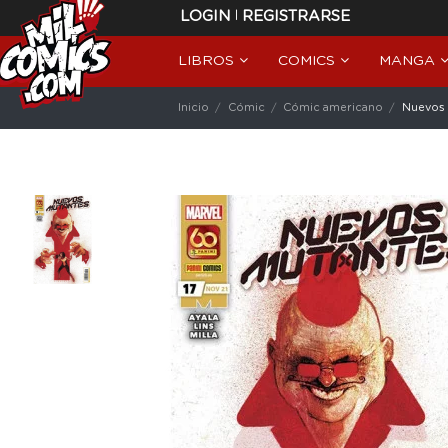
|
LOGIN
REGISTRARSE
LIBROS
COMICS
MANGA
Inicio
Cómic
Cómic americano
Nuevos 