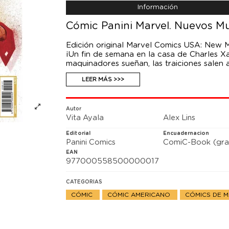
Información
Cómic Panini Marvel. Nuevos Mu
Edición original Marvel Comics USA: New 
¡Un fin de semana en la casa de Charles Xa
maquinadores sueñan, las traiciones salen 
Mutantes, es un día en Krakoa como otro c
LEER MÁS >>>
Autor
Vita Ayala
Alex Lins
Editorial
Encuadernacion
Panini Comics
ComiC-Book (gra
EAN
977000558500000017
CATEGORIAS
CÓMIC
CÓMIC AMERICANO
CÓMICS DE 