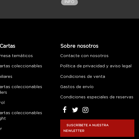
INFO
Cartas
Sobre nosotros
 mesa temáticos
Contacte con nosotros
artas coleccionables
Política de privacidad y aviso legal
liares
Condiciones de venta
artas coleccionables
Gastos de envío
ders
Condiciones especiales de reservas
rol
artas coleccionables
ght
SUSCRÍBETE A NUESTRA
r
NEWLETTER