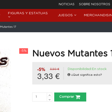
NOTICIAS
SOBRE NOSOTROS
FIGURAS Y ESTATUAS
JUEGOS
MERCHANDISI
Mutantes 17
-5%
Nuevos Mutantes 
-5%
Disponibilidad:En stock
3,50 €
3,33 €
¿Qué significa esto?
Comprar