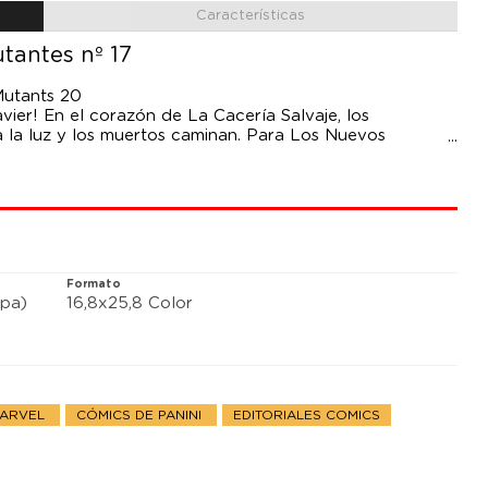
Características
tantes nº 17
Mutants 20
vier! En el corazón de La Cacería Salvaje, los
a la luz y los muertos caminan. Para Los Nuevos
ualquiera.
Formato
pa)
16,8x25,8 Color
MARVEL
CÓMICS DE PANINI
EDITORIALES COMICS