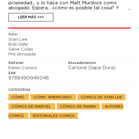
propiedad... y lo hace con Matt Murdock como
abogado. Espera... ¿cómo es posible tal cosa? Y
además, Stan Lee y Gene Colan celebran la amistad
de Daredevil con Spiderman.
LEER MÁS >>>
Autor
Stan Lee
Bob Gale
Gene Colan
Phil Winslade
Editorial
Encuadernacion
Cartoné (tapa Dura)
Panini Comics
EAN
9788490946046
CATEGORIAS
CÓMIC
CÓMIC AMERICANO
CÓMICS DE STAN LEE
CÓMICS DE MARVEL
CÓMICS DE PANINI
AUTORES
COMICS
EDITORIALES COMICS