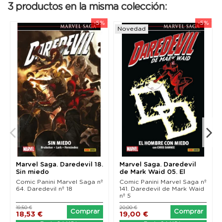
3 productos en la misma colección:
-5%
-5%
Novedad
Marvel Saga. Daredevil 18.
Marvel Saga. Daredevil
Sin miedo
de Mark Waid 05. El
Hombre con Miedo
Comic Panini Marvel Saga nº
Comic Panini Marvel Saga nº
64. Daredevil nº 18
141. Daredevil de Mark Waid
nº 5
19,50 €
20,00 €
Comprar
Comprar
18,53 €
19,00 €