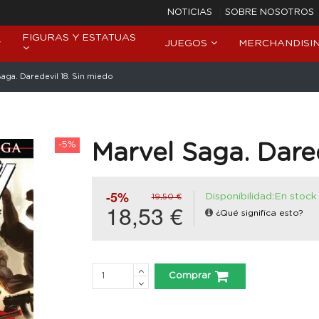
NOTICIAS
SOBRE NOSOTROS
FIGURAS Y ESTATUAS
JUEGOS
MERCHANDISI
aga. Daredevil 18. Sin miedo
-5%
Marvel Saga. Dared
-5%
Disponibilidad:En stock
19,50 €
18,53 €
¿Qué significa esto?
Comprar