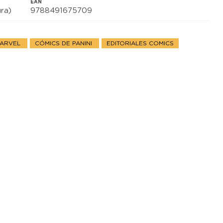
EAN
ra)
9788491675709
MARVEL
CÓMICS DE PANINI
EDITORIALES COMICS