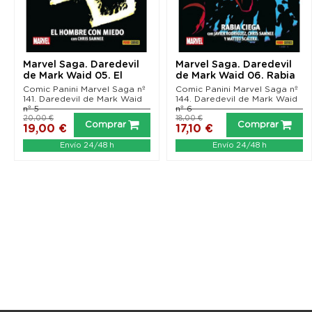
Marvel Saga. Daredevil
Marvel Saga. Daredevil
de Mark Waid 05. El
de Mark Waid 06. Rabia
Hombre con Miedo
ciega
Comic Panini Marvel Saga nº
Comic Panini Marvel Saga nº
141. Daredevil de Mark Waid
144. Daredevil de Mark Waid
nº 5
nº 6
20,00 €
18,00 €
Comprar
Comprar
19,00 €
17,10 €
Envío 24/48 h
Envío 24/48 h