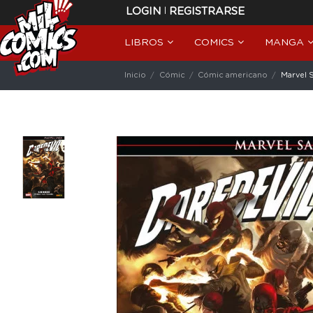
|
LOGIN
REGISTRARSE
LIBROS
COMICS
MANGA
Inicio
Cómic
Cómic americano
Marvel S