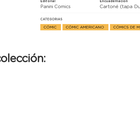
Editorial
Encuadernacion
Panini Comics
Cartoné (tapa Du
CATEGORIAS
CÓMIC
CÓMIC AMERICANO
CÓMICS DE 
olección: