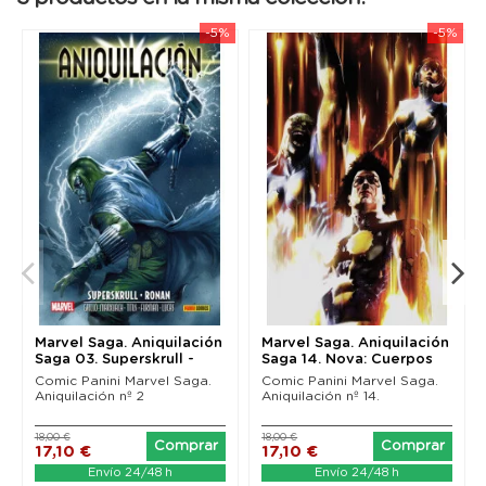
-5%
-5%
Marvel Saga. Aniquilación
Marvel Saga. Aniquilación
Saga 03. Superskrull -
Saga 14. Nova: Cuerpos
Ronan
Nova
Comic Panini Marvel Saga.
Comic Panini Marvel Saga.
Aniquilación nº 2
Aniquilación nº 14.
18,00 €
18,00 €
Comprar
Comprar
17,10 €
17,10 €
Envío 24/48 h
Envío 24/48 h