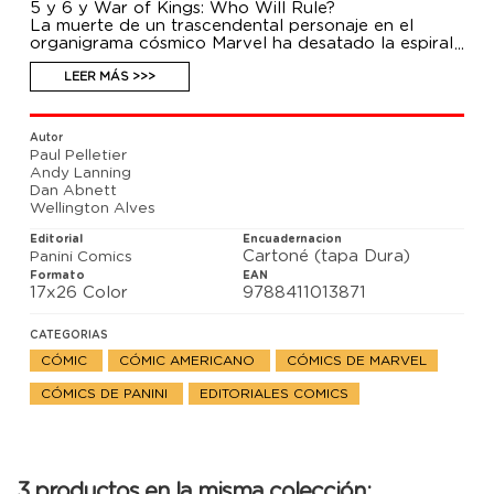
5 y 6 y War of Kings: Who Will Rule?
La muerte de un trascendental personaje en el
organigrama cósmico Marvel ha desatado la espiral
maldita que sólo puede acabar con la aniquilación
total. Rayo Negro y Vulcano lucharán a muerte, y
LEER MÁS >>>
quizás ninguno de los dos consiga sobrevivir a la
batalla. El destino de dos civilizaciones
intergalácticas pende de un hilo. ¿Quién perderá?
Autor
¿Quién vencerá para lamentarlo? Y, sobre todo…
Paul Pelletier
¿quién reinará cuando todo haya acabado?
Andy Lanning
Dan Abnett
Wellington Alves
Editorial
Encuadernacion
Cartoné (tapa Dura)
Panini Comics
Formato
EAN
17x26 Color
9788411013871
CATEGORIAS
CÓMIC
CÓMIC AMERICANO
CÓMICS DE MARVEL
CÓMICS DE PANINI
EDITORIALES COMICS
3 productos en la misma colección: