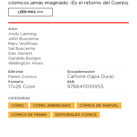
cósmicos jamás imaginado: ¡Es el retorno del Cuerpo
Nova! ¿Qué será ahora de Richard Rider? ¿Cuál será
el futuro del Cohete Humano y sus nuevos
LEER MÁS >>>
compañeros? Los fans de la Marvel más cósmica no
querrán perderse el siguiente capítulo de la serie de
la que todos están hablando. Además, descubre
Autor
cómo empezó todo en la saga de Nova.
Andy Lanning
John Buscema
Marv Wolfman
Sal Buscema
Dan Abnett
Geraldo Borges
Wellington Alves
Editorial
Encuadernacion
Cartoné (tapa Dura)
Panini Comics
Formato
EAN
17x26 Color
9788411010955
CATEGORIAS
CÓMIC
CÓMIC AMERICANO
CÓMICS DE MARVEL
CÓMICS DE PANINI
EDITORIALES COMICS