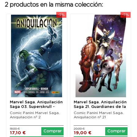
2 productos en la misma colección:
-5%
-5%
Marvel Saga. Aniquilación
Marvel Saga. Aniquilación
Saga 03. Superskrull -
Saga 21. Guardianes de la
Ronan
Galaxia:...
Comic Panini Marvel Saga.
Comic Panini Marvel Saga.
Aniquilación nº 2
Aniquilación nº 21
18,00 €
20,00 €
Comprar
Comprar
17,10 €
19,00 €