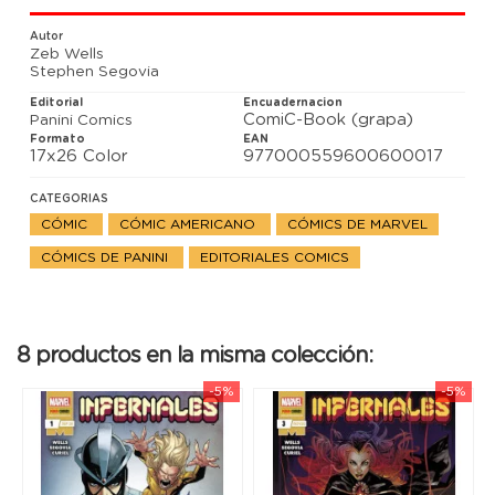
Autor
Zeb Wells
Stephen Segovia
Editorial
Encuadernacion
ComiC-Book (grapa)
Panini Comics
Formato
EAN
17x26 Color
977000559600600017
CATEGORIAS
CÓMIC
CÓMIC AMERICANO
CÓMICS DE MARVEL
CÓMICS DE PANINI
EDITORIALES COMICS
8 productos en la misma colección:
-5%
-5%