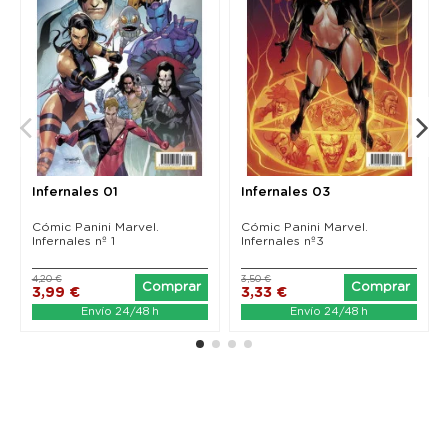
Infernales 01
Infernales 03
Cómic Panini Marvel.
Cómic Panini Marvel.
Infernales nº 1
Infernales nº3
4,20 €
3,50 €
Comprar
Comprar
3,99 €
3,33 €
Envío 24/48 h
Envío 24/48 h