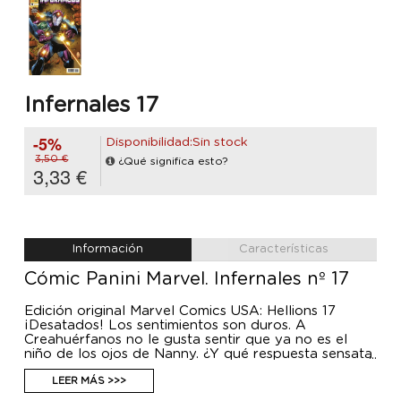
Infernales 17
-5%
Disponibilidad:Sin stock
3,50 €
¿Qué significa esto?
3,33 €
Información
Características
Cómic Panini Marvel. Infernales nº 17
Edición original Marvel Comics USA: Hellions 17
¡Desatados! Los sentimientos son duros. A
Creahuérfanos no le gusta sentir que ya no es el
niño de los ojos de Nanny. ¿Y qué respuesta sensata
y madura tomará contra sus enemigos de La
Verdad, en un intento de recuperar su cariño? Las
LEER MÁS >>>
consecuencias serán nefastas.