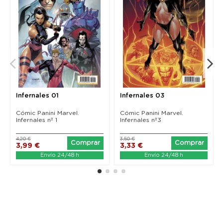
Infernales 01
Infernales 03
Cómic Panini Marvel.
Cómic Panini Marvel.
Infernales nº 1
Infernales nº3
4,20 €
3,50 €
Comprar
Comprar
3,99 €
3,33 €
Envío 24/48 h
Envío 24/48 h