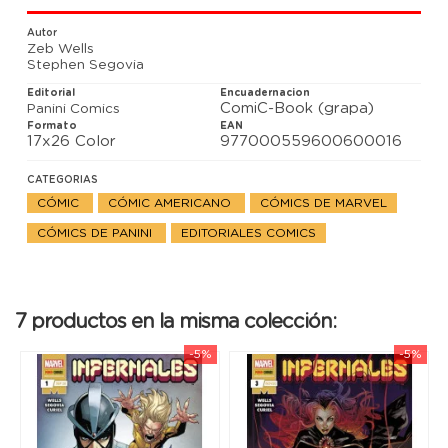
Autor
Zeb Wells
Stephen Segovia
Editorial
Encuadernacion
ComiC-Book (grapa)
Panini Comics
Formato
EAN
17x26 Color
977000559600600016
CATEGORIAS
CÓMIC
CÓMIC AMERICANO
CÓMICS DE MARVEL
CÓMICS DE PANINI
EDITORIALES COMICS
7 productos en la misma colección:
-5%
-5%