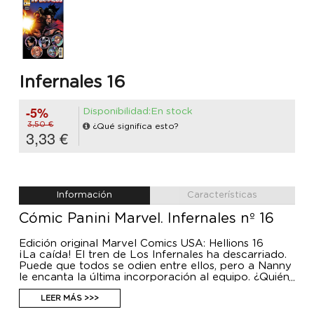
Infernales 16
-5%
Disponibilidad:En stock
3,50 €
¿Qué significa esto?
3,33 €
Información
Características
Cómic Panini Marvel. Infernales nº 16
Edición original Marvel Comics USA: Hellions 16
¡La caída! El tren de Los Infernales ha descarriado.
Puede que todos se odien entre ellos, pero a Nanny
le encanta la última incorporación al equipo. ¿Quién
sería tan cruel como para pisotear su felicidad? ¡No
es quien piensas!
LEER MÁS >>>